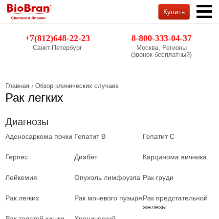
Купить
Обратный звонок
+7(812)648-22-23
8-800-333-04-37
Санкт-Петербург
Москва, Регионы
(звонок бесплатный)
Главная
›
Обзор клинических случаев
Рак легких
Диагнозы
Аденосаркома почки
Гепатит B
Гепатит C
Герпес
Диабет
Карцинома яичника
Лейкемия
Опухоль лимфоузла
Рак груди
Рак легких
Рак мочевого пузыря
Рак предстательной
железы
Рак толстой кишки
Хронический