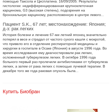
помощью Таксола и Цисплатина. 16/09/2005: Результаты
гистологии: недифференцированная крупноклеточная
карцинома, G3 (высокая степень), подозрения на
бронхиальную карциному, расположенную в центре левого...
Пациент S.K., 67 лет; местонахождение: Япония;
д-з: рак легких
История болезни и лечение 67-ми летний японец значительно
потерял в весе и страдал от частого сухого кашля с мокротой,
что привело его в отделение респираторной медицины и
хирургии в госпитале в Осаке (Япония) в августе 1996 года. Во
время исследования ему диагностировали рак легких,
осложненный туберкулезом легких. В октябре 1996 года
больного первый раз пролечили антибиотиками от туберкулеза
легких, а затем от рака легких с помощью лучевой терапии. В
декабре того же года раковая опухоль была...
Купить Биобран