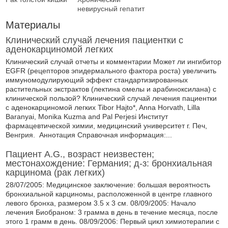
невирусный гепатит
Материалы
Клинический случай лечения пациентки с
аденокарциномой легких
Клинический случай отчеты и комментарии Может ли ингибитор
EGFR (рецепторов эпидермального фактора роста) увеличить
иммуномодулирующий эффект стандартизированных
растительных экстрактов (лектина омелы и арабиноксилана) с
клинической пользой? Клинический случай лечения пациентки
с аденокарциномой легких Tibor Hajto*, Anna Horvath, Lilla
Baranyai, Monika Kuzma and Pal Perjesi Институт
фармацевтической химии, медицинский университет г. Печ,
Венгрия. Аннотация Справочная информация:...
Пациент A.G., возраст неизвестен;
местонахождение: Германия; д-з: бронхиальная
карцинома (рак легких)
28/07/2005: Медицинское заключение: большая вероятность
бронхиальной карциномы, расположенной в центре главного
левого бронха, размером 3.5 х 3 см. 08/09/2005: Начало
лечения Биобраном: 3 грамма в день в течение месяца, после
этого 1 грамм в день. 08/09/2006: Первый цикл химиотерапии с