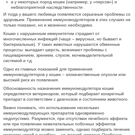
а у некоторых пород кошек (например, у «персов») и
неблагоприятной наследственности .
И тогда у вашего любимца появляются серьезные проблемы со
здоровьем. Применение иммуномодуляторов в этих случаях не
только показано, но и жизненно необходимо.
Кошки с нарушенным иммунитетом страдают от
многочисленных инфекций (чаще – вирусных, но бывают и
бактериальные). У таких животных нарушаются обменные
процессы: выпадает шерсть, возникают проблемы с
пищеварением, зрением, слухом, мочевыделительной
системой и т.д.
Одно из главных показаний для применения
иммуномодуляторов у кошек – злокачественные опухоли или
высокий риск их появления.
Обоснованность назначения иммуномодулятора кошке
определяется ветеринаром, который подбирает конкретный
препарат в соответствии с диагнозом и состоянием животного.
Важно понимать, что использование нескольких
иммуномодулирующих препаратов одновременно
недопустимо. Разумеется, при отсутствии лечебного эффекта
или при появлении нежелательных побочных эффектов
иммуномодулятор можно заменить, однако подбирать лечение
методом «проб и ошибок» – не лучший вариант. Особенно