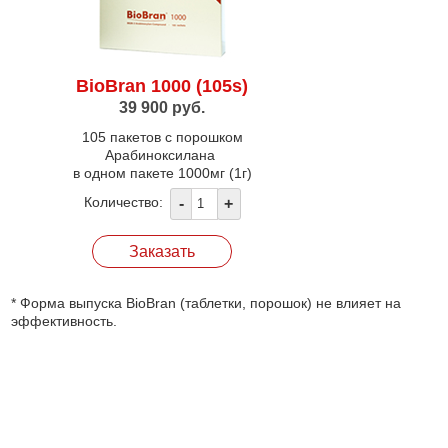
М
В
Б
с
BioBran 1000 (105s)
п
39 900 руб.
Б
С
105 пакетов с порошком
о
Арабиноксилана
м
в одном пакете 1000мг (1г)
с
Количество:
и
в
н
с
С
п
* Форма выпуска BioBran (таблетки, порошок) не влияет на
е
эффективность.
в
в
х
п
о
п
у