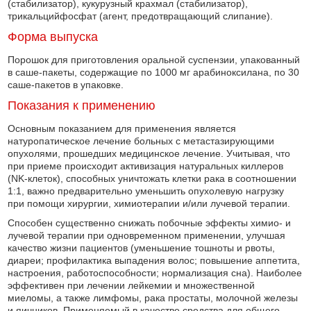
(стабилизатор), кукурузный крахмал (стабилизатор),
трикальцийфосфат (агент, предотвращающий слипание).
Форма выпуска
Порошок для приготовления оральной суспензии, упакованный
в саше-пакеты, содержащие по 1000 мг арабиноксилана, по 30
саше-пакетов в упаковке.
Показания к применению
Основным показанием для применения является
натуропатическое лечение больных с метастазирующими
опухолями, прошедших медицинское лечение. Учитывая, что
при приеме происходит активизация натуральных киллеров
(NK-клеток), способных уничтожать клетки рака в соотношении
1:1, важно предварительно уменьшить опухолевую нагрузку
при помощи хирургии, химиотерапии и/или лучевой терапии.
Способен существенно снижать побочные эффекты химио- и
лучевой терапии при одновременном применении, улучшая
качество жизни пациентов (уменьшение тошноты и рвоты,
диареи; профилактика выпадения волос; повышение аппетита,
настроения, работоспособности; нормализация сна). Наиболее
эффективен при лечении лейкемии и множественной
миеломы, а также лимфомы, рака простаты, молочной железы
и яичников. Применяемый в качестве средства для общего