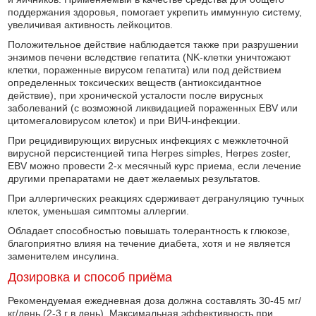
поддержания здоровья, помогает укрепить иммунную систему,
увеличивая активность лейкоцитов.
Положительное действие наблюдается также при разрушении
энзимов печени вследствие гепатита (NK-клетки уничтожают
клетки, пораженные вирусом гепатита) или под действием
определенных токсических веществ (антиоксидантное
действие), при хронической усталости после вирусных
заболеваний (с возможной ликвидацией пораженных EBV или
цитомегаловирусом клеток) и при ВИЧ-инфекции.
При рецидивирующих вирусных инфекциях с межклеточной
вирусной персистенцией типа Herpes simples, Herpes zoster,
EBV можно провести 2-х месячный курс приема, если лечение
другими препаратами не дает желаемых результатов.
При аллергических реакциях сдерживает дегрануляцию тучных
клеток, уменьшая симптомы аллергии.
Обладает способностью повышать толерантность к глюкозе,
благоприятно влияя на течение диабета, хотя и не является
заменителем инсулина.
Дозировка и способ приёма
Рекомендуемая ежедневная доза должна составлять 30-45 мг/
кг/день (2-3 г в день), Максимальная эффективность при