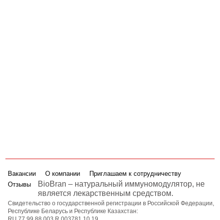
ч
н
о
п
и
ч
н
п
е
к
и
ч
п
з
д
и
п
Вакансии
О компании
Приглашаем к сотрудничеству
BioBran – натуральный иммуномодулятор, не
Отзывы
является лекарственным средством.
Свидетельство о государственной регистрации в Российской Федерации,
Республике Беларусь и Республике Казахстан:
RU.77.99.88.003.R.003781.10.19