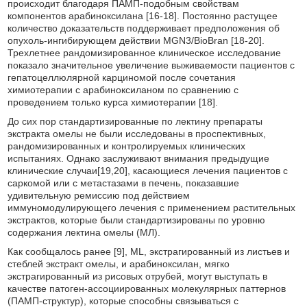
происходит благодаря ПАМП-подобным свойствам
компонентов арабиноксилана [16-18]. Постоянно растущее
количество доказательств поддерживает предположения об
опухоль-ингибирующем действии MGN3/BioBran [18-20].
Трехлетнее рандомизированное клиническое исследование
показало значительное увеличение выживаемости пациентов с
гепатоцеллюлярной карциномой после сочетания
химиотерапии с арабиноксиланом по сравнению с
проведением только курса химиотерапии [18].
До сих пор стандартизированные по лектину препараты
экстракта омелы не были исследованы в проспективных,
рандомизированных и контролируемых клинических
испытаниях. Однако заслуживают внимания предыдущие
клинические случаи[19,20], касающиеся лечения пациентов с
саркомой или с метастазами в печень, показавшие
удивительную ремиссию под действием
иммуномодулирующего лечения с применением растительных
экстрактов, которые были стандартизированы по уровню
содержания лектина омелы (МЛ).
Как сообщалось ранее [9], ML, экстрагированный из листьев и
стеблей экстракт омелы, и арабиноксилан, мягко
экстрагированный из рисовых отрубей, могут выступать в
качестве патоген-ассоциированных молекулярных паттернов
(ПАМП-структур), которые способны связываться с