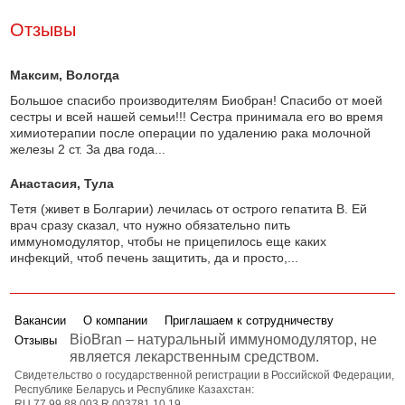
Отзывы
Максим
, Вологда
Большое спасибо производителям Биобран! Спасибо от моей
сестры и всей нашей семьи!!! Сестра принимала его во время
химиотерапии после операции по удалению рака молочной
железы 2 ст. За два года...
Анастасия
, Тула
Тетя (живет в Болгарии) лечилась от острого гепатита В. Ей
врач сразу сказал, что нужно обязательно пить
иммуномодулятор, чтобы не прицепилось еще каких
инфекций, чтоб печень защитить, да и просто,...
Вакансии
О компании
Приглашаем к сотрудничеству
BioBran – натуральный иммуномодулятор, не
Отзывы
является лекарственным средством.
Свидетельство о государственной регистрации в Российской Федерации,
Республике Беларусь и Республике Казахстан:
RU.77.99.88.003.R.003781.10.19