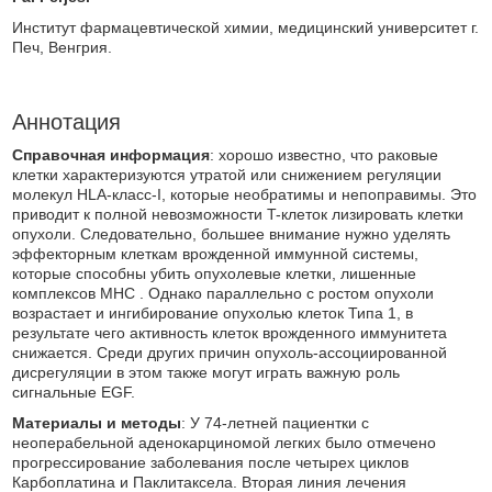
Институт фармацевтической химии, медицинский университет г.
Печ, Венгрия.
Аннотация
Справочная информация
: хорошо известно, что раковые
клетки характеризуются утратой или снижением регуляции
молекул HLA-класс-I, которые необратимы и непоправимы. Это
приводит к полной невозможности T-клеток лизировать клетки
опухоли. Следовательно, большее внимание нужно уделять
эффекторным клеткам врожденной иммунной системы,
которые способны убить опухолевые клетки, лишенные
комплексов MHC . Однако параллельно с ростом опухоли
возрастает и ингибирование опухолью клеток Типа 1, в
результате чего активность клеток врожденного иммунитета
снижается. Среди других причин опухоль-ассоциированной
дисрегуляции в этом также могут играть важную роль
сигнальные EGF.
Материалы и методы
: У 74-летней пациентки с
неоперабельной аденокарциномой легких было отмечено
прогрессирование заболевания после четырех циклов
Карбоплатина и Паклитаксела. Вторая линия лечения