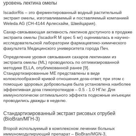
уровень лектина омелы
IscadorRis – это ферментированный водный растительный
экстракт омелы, изготавливаемый и поставляемый компанией
Weleda AG (СН-4144 Арлесхайм, Швейцария).
Сахар-связывающая активность лектинов доступного в продаже
экстракта омелы (IscadorR М spec 5 мг) оценивалась в научно-
исследовательской лаборатории фармацевтико-химического
факультета Медицинского университета города Печ.
Определение уровня связывания сахаров лектинами из
экстракта омелы (ML) проводилось по оптимизированной
методике ELLA, опубликованной ранее [9].
Стандартизированные ME представлены в виде
колоколообразной кривой отношения доза-ответ, при этом с
помощью здоровых добровольцев была установлена наиболее
эффективная доза гликопротеидов – 0.5 - 1.0 НГ/кг. Для
иммунологически оптимального эффекта подкожные инъекции
проводились дважды в неделю.
Стандартизированный экстракт рисовых отрубей
(BioBran/МГН-3)
Второй используемый в комплексном лечении больных
иммуномодулирующий препарат – BioBran/MGN-3,