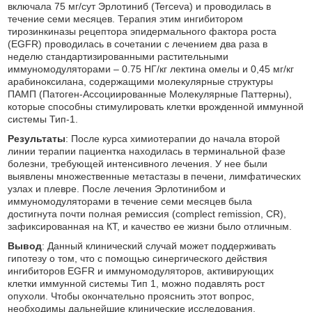
включала 75 мг/сут Эрлотиниб (Terceva) и проводилась в
течение семи месяцев. Терапия этим ингибитором
тирозинкиназы рецептора эпидермального фактора роста
(EGFR) проводилась в сочетании с лечением два раза в
неделю стандартизированными растительными
иммуномодуляторами – 0.75 НГ/кг лектина омелы и 0,45 мг/кг
арабиноксилана, содержащими молекулярные структуры
ПАМП (Патоген-Ассоциированные Молекулярные Паттерны),
которые способны стимулировать клетки врожденной иммунной
системы Тип-1.
Результаты
: После курса химиотерапии до начала второй
линии терапии пациентка находилась в терминальной фазе
болезни, требующей интенсивного лечения. У нее были
выявлены множественные метастазы в печени, лимфатических
узлах и плевре. После лечения Эрлотинибом и
иммуномодуляторами в течение семи месяцев была
достигнута почти полная ремиссия (complect remission, CR),
зафиксированная на КТ, и качество ее жизни было отличным.
Вывод
: Данный клинический случай может поддерживать
гипотезу о том, что с помощью синергического действия
ингибиторов EGFR и иммуномодуляторов, активирующих
клетки иммунной системы Тип 1, можно подавлять рост
опухоли. Чтобы окончательно прояснить этот вопрос,
необходимы дальнейшие клинические исследования.