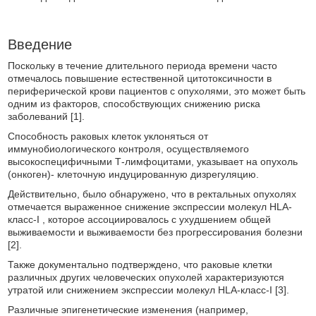
Введение
Поскольку в течение длительного периода времени часто
отмечалось повышение естественной цитотоксичности в
периферической крови пациентов с опухолями, это может быть
одним из факторов, способствующих снижению риска
заболеваний [1].
Способность раковых клеток уклоняться от
иммунобиологического контроля, осуществляемого
высокоспецифичными Т-лимфоцитами, указывает на опухоль
(онкоген)- клеточную индуцированную дизрегуляцию.
Действительно, было обнаружено, что в ректальных опухолях
отмечается выраженное снижение экспрессии молекул HLA-
класс-I , которое ассоциировалось с ухудшением общей
выживаемости и выживаемости без прогрессирования болезни
[2].
Также документально подтверждено, что раковые клетки
различных других человеческих опухолей характеризуются
утратой или снижением экспрессии молекул HLA-класс-I [3].
Различные эпигенетические изменения (например,