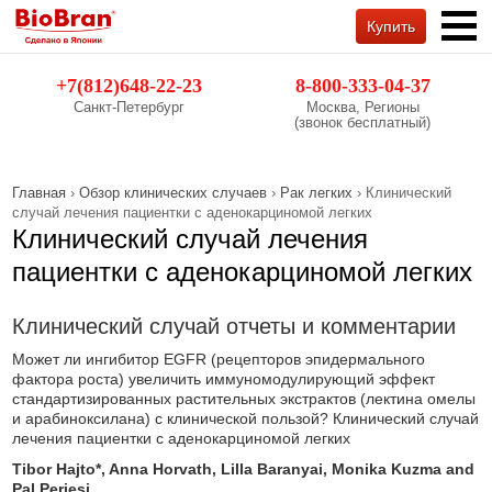
Купить
Обратный звонок
+7(812)648-22-23
8-800-333-04-37
Санкт-Петербург
Москва, Регионы
(звонок бесплатный)
Главная
›
Обзор клинических случаев
›
Рак легких
› Клинический
случай лечения пациентки с аденокарциномой легких
Клинический случай лечения
пациентки с аденокарциномой легких
Клинический случай отчеты и комментарии
Может ли ингибитор EGFR (рецепторов эпидермального
фактора роста) увеличить иммуномодулирующий эффект
стандартизированных растительных экстрактов (лектина омелы
и арабиноксилана) с клинической пользой? Клинический случай
лечения пациентки с аденокарциномой легких
Tibor Hajto*, Anna Horvath, Lilla Baranyai, Monika Kuzma and
Pal Perjesi