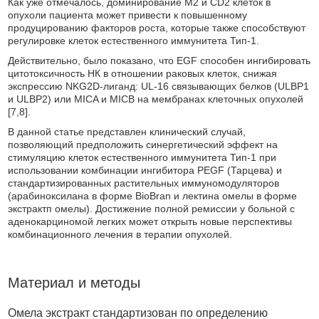
Как уже отмечалось, доминирование M2 и CD2 клеток в
опухоли пациента может привести к повышенному
продуцированию факторов роста, которые также способствуют
регулировке клеток естественного иммунитета Тип-1.
Действительно, было показано, что EGF способен ингибировать
цитотоксичность НК в отношении раковых клеток, снижая
экспрессию NKG2D-лиганд: UL-16 связывающих белков (ULBP1
и ULBP2) или MICA и MICB на мембранах клеточных опухолей
[7,8].
В данной статье представлен клинический случай,
позволяющий предположить синергетический эффект на
стимуляцию клеток естественного иммунитета Тип-1 при
использовании комбинации ингибитора РEGF (Тарцева) и
стандартизированных растительных иммуномодуляторов
(арабиноксилана в форме BioBran и лектина омелы в форме
экстрактп омелы). Достижение полной ремиссии у больной с
аденокарциномой легких может открыть новые перспективы
комбинационного лечения в терапии опухолей.
Материал и методы
Омела экстракт стандартизован по определению