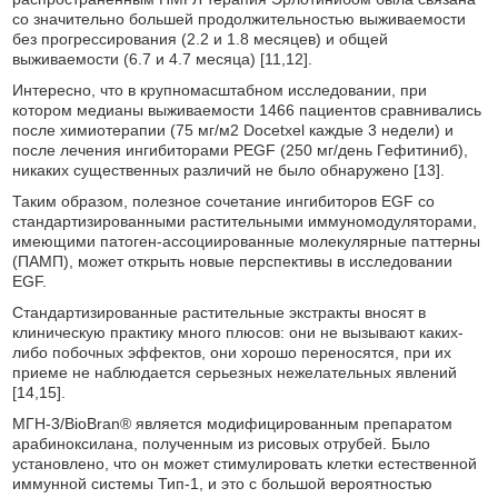
со значительно большей продолжительностью выживаемости
без прогрессирования (2.2 и 1.8 месяцев) и общей
выживаемости (6.7 и 4.7 месяца) [11,12].
Интересно, что в крупномасштабном исследовании, при
котором медианы выживаемости 1466 пациентов сравнивались
после химиотерапии (75 мг/м2 Docetxel каждые 3 недели) и
после лечения ингибиторами РEGF (250 мг/день Гефитиниб),
никаких существенных различий не было обнаружено [13].
Таким образом, полезное сочетание ингибиторов EGF со
стандартизированными растительными иммуномодуляторами,
имеющими патоген-ассоциированные молекулярные паттерны
(ПАМП), может открыть новые перспективы в исследовании
EGF.
Стандартизированные растительные экстракты вносят в
клиническую практику много плюсов: они не вызывают каких-
либо побочных эффектов, они хорошо переносятся, при их
приеме не наблюдается серьезных нежелательных явлений
[14,15].
МГН-3/BioBran® является модифицированным препаратом
арабиноксилана, полученным из рисовых отрубей. Было
установлено, что он может стимулировать клетки естественной
иммунной системы Тип-1, и это с большой вероятностью