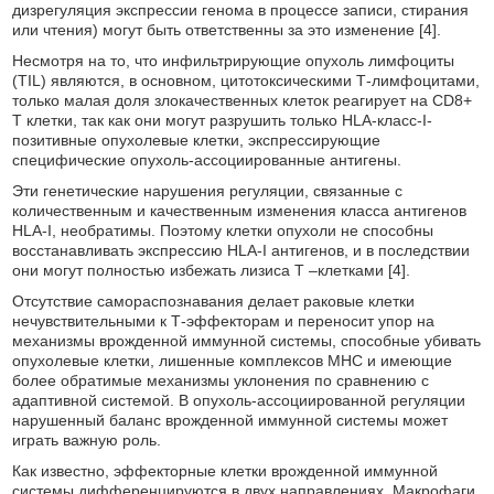
дизрегуляция экспрессии генома в процессе записи, стирания
или чтения) могут быть ответственны за это изменение [4].
Несмотря на то, что инфильтрирующие опухоль лимфоциты
(TIL) являются, в основном, цитотоксическими Т-лимфоцитами,
только малая доля злокачественных клеток реагирует на CD8+
Т клетки, так как они могут разрушить только HLA-класс-I-
позитивные опухолевые клетки, экспрессирующие
специфические опухоль-ассоциированные антигены.
Эти генетические нарушения регуляции, связанные с
количественным и качественным изменения класса антигенов
HLA-I, необратимы. Поэтому клетки опухоли не способны
восстанавливать экспрессию HLA-I антигенов, и в последствии
они могут полностью избежать лизиса Т –клетками [4].
Отсутствие самораспознавания делает раковые клетки
нечувствительными к Т-эффекторам и переносит упор на
механизмы врожденной иммунной системы, способные убивать
опухолевые клетки, лишенные комплексов MHC и имеющие
более обратимые механизмы уклонения по сравнению с
адаптивной системой. В опухоль-ассоциированной регуляции
нарушенный баланс врожденной иммунной системы может
играть важную роль.
Как известно, эффекторные клетки врожденной иммунной
системы дифференцируются в двух направлениях. Макрофаги