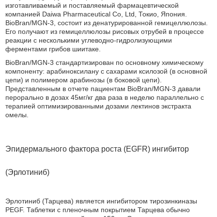
изготавливаемый и поставляемый фармацевтической
компанией Daiwa Pharmaceutical Co, Ltd, Токио, Япония.
BioBran/MGN-3, состоит из денатурированной гемицеллюлозы.
Его получают из гемицеллюлозы рисовых отрубей в процессе
реакции с несколькими углеводно-гидролизующими
ферментами грибов шиитаке.
BioBran/MGN-3 стандартизирован по основному химическому
компоненту: арабиноксилану с сахарами ксилозой (в основной
цепи) и полимером арабинозы (в боковой цепи).
Представленным в отчете пациентам BioBran/MGN-3 давали
перорально в дозах 45мг/кг два раза в неделю параллельно с
терапией оптимизированными дозами лектинов экстракта
омелы.
Эпидермального фактора роста (EGFR) ингибитор
(Эрлотиниб)
Эрлотиниб (Тарцева) является ингибитором тирозинкиназы
РEGF. Таблетки с пленочным покрытием Тарцева обычно