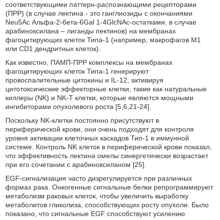
соответствующими паттерн-распознающими рецепторами
(ПРР) (в случае лектина - это ганглиозиды с окончаниями
Neu5Ac Альфа-2-бета-6Gal 1-4GlcNAc-остатками, в случае
арабиноксилана – лиганды пектинов) на мембранах
фагоцитирующих клеток Типа-1 (например, макрофагов М1
или CD1 дендритных клеток).
Как известно, ПАМП-ПРР комплексы на мембранах
фагоцитирующих клеток Типа-1 генерируют
провоспалительные цитокины и IL-12, активируя
цитотоксические эффекторные клетки, такие как натуральные
киллеры (NK) и NK-T клетки, которые являются мощными
ингибиторами опухолевого роста [5,6,21-24].
Поскольку NK-клетки постоянно присутствуют в
периферической крови, они очень подходят для контроля
уровня активации клеточных каскадов Тип-1 в иммунной
системе. Контроль NK клеток в периферической крови показал,
что эффективность лектина омелы синергетически возрастает
при его сочетании с арабиноксиланом [25].
EGF-сигнализация часто дизрегулируется при различных
формах рака. Онкогенные сигнальные белки репрограммируют
метаболизм раковых клеток, чтобы увеличить выработку
метаболитов гликолиза, способствующих росту опухоли. Было
показано, что сигнальные EGF способствуют усилению