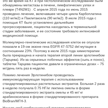
это же время на КТ и при гистологическом исследовании были
обнаружены метастазы в печени, лимфатических узлах и
плевре (T4N2M1) . С апреля 2015 года по июнь 2015
проведено лечение, включавшее четыре цикла Карбоплатина
(110 мг/м2) и Паклитаксела (90 мг/м2). В июле 2015 года с
помощью КТ было установлено дальнейшее
прогрессирование, пациентка находилась в терминальной
стадии заболевания, и ее состояние требовало интенсивной
медицинской помощи.
Молекулярно-генетические исследования клеток ее опухоли
показали в 19-ом экзоне гена EGFR 47-S752 del мутации в
соотношении 23%. Поэтому в июле 2015 года химиотерапии
была прекращена и начата терапия второй линии эрлотинибом
(Тарцева). Из-за серьезных побочных эффектов (сыпь и понос),
таблетки Тарцева пациентке давали в ограниченных дозах – 75
мг/день пять раз в неделю.
Помимо лечения Эрлотинибом проводилась
иммуномодулирующая терапия с использованием
стандартизированных растительных экстрактов. Больная 2 раза
в неделю получала 0.75 НГ/кг лектина омелы в форме
стандартизированного экстракта омелы и 45 мг/ кг
арабиноксилана в форме стандартизированного препарата
BioBran/МГН-3.
Начало этой комбинационной терапии сопровождалось