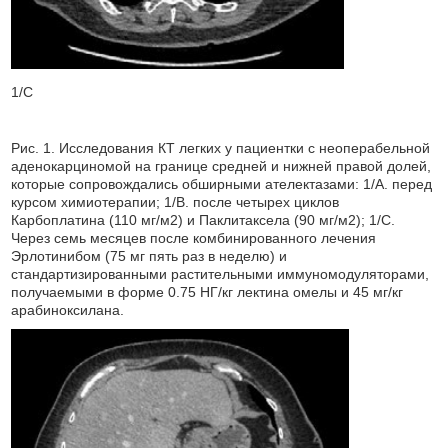
1/C
Рис. 1. Исследования КТ легких у пациентки с неоперабельной
аденокарциномой на границе средней и нижней правой долей,
которые сопровождались обширными ателектазами: 1/А. перед
курсом химиотерапии; 1/B. после четырех циклов
Карбоплатина (110 мг/м2) и Паклитаксела (90 мг/м2); 1/С.
Через семь месяцев после комбинированного лечения
Эрлотинибом (75 мг пять раз в неделю) и
стандартизированными растительными иммуномодуляторами,
получаемыми в форме 0.75 НГ/кг лектина омелы и 45 мг/кг
арабиноксилана.