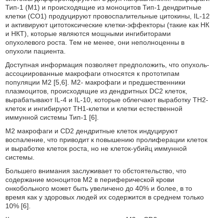
Тип-1 (М1) и происходящие из моноцитов Тип-1 дендритные
клетки (СО1) продуцируют провоспалительные цитокины, IL-12
и активируют цитотоксические клетки-эффекторы (такие как НК
и НКТ), которые являются мощными ингибиторами
опухолевого роста. Тем не менее, они неполноценны в
опухоли пациента.
Доступная информация позволяет предположить, что опухоль-
ассоциированные макрофаги относятся к прототипам
популяции М2 [5,6]. М2- макрофаги и предшественники
плазмоцитов, происходящие из дендритных DC2 клеток,
вырабатывают IL-4 и IL-10, которые облегчают выработку TH2-
клеток и ингибируют TH1-клетки и клетки естественной
иммунной системы Тип-1 [6].
М2 макрофаги и CD2 дендритные клеток индуцируют
воспаление, что приводит к повышению пролиферации клеток
и выработке клеток роста, но не клеток-убийц иммунной
системы.
Большего внимания заслуживает то обстоятельство, что
содержание моноцитов М2 в периферической крови
онкобольного может быть увеличено до 40% и более, в то
время как у здоровых людей их содержится в среднем только
10% [6].