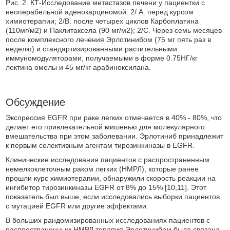
Рис. 2. КТ-Исследование метастазов печени у пациентки с
неоперабельной аденокарциномой: 2/ А. перед курсом
химиотерапии; 2/B. после четырех циклов Карбоплатина
(110мг/м2) и Паклитаксела (90 мг/м2); 2/С. Через семь месяцев
после комплексного лечения Эрлотинибом (75 мг пять раз в
неделю) и стандартизированными растительными
иммуномодуляторами, получаемыми в форме 0.75НГ/кг
лектина омелы и 45 мг/кг арабиноксилана.
Обсуждение
Экспрессия EGFR при раке легких отмечается в 40% - 80%, что
делает его привлекательной мишенью для молекулярного
вмешательства при этом заболевании. Эрлотиниб принадлежит
к первым селективным агентам тирозинкиназы в EGFR.
Клинические исследования пациентов с распространенным
немелкоклеточным раком легких (НМРЛ), которые ранее
прошли курс химиотерапии, обнаружили скорость реакции на
ингибитор тирозинкиназы EGFR от 8% до 15% [10,11]. Этот
показатель был выше, если исследовались выборки пациентов
с мутацией EGFR или другие эффектами.
В больших рандомизированных исследованиях пациентов с
распространенным НМРЛ терапия Эрлотинибом была связана