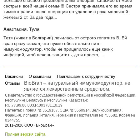
Большое спасибо производителям Биобран! Спасибо от моей
сестры и всей нашей семьи!!! Сестра принимала его во время
химиотерапии после операции по удалению рака молочной
железы 2 ст. За два года...
Анастасия
, Тула
Тетя (живет в Болгарии) лечилась от острого гепатита В. Ей
врач сразу сказал, что нужно обязательно пить
иммуномодулятор, чтобы не прицепилось еще каких
инфекций, чтоб печень защитить, да и просто,...
Вакансии
О компании
Приглашаем к сотрудничеству
BioBran – натуральный иммуномодулятор, не
Отзывы
является лекарственным средством.
Свидетельство о государственной регистрации в Российской Федерации,
Республике Беларусь и Республике Казахстан:
RU.77.99.88.003.R.003781.10.19
Патенты: Япония № 3519187, США № 5560914, Великобритания,
Франция, Испания, Италия, Германия и Португалия № 753582, Корея №
0344755
2011-2026 ООО «БиоБран»
Полная версия сайта