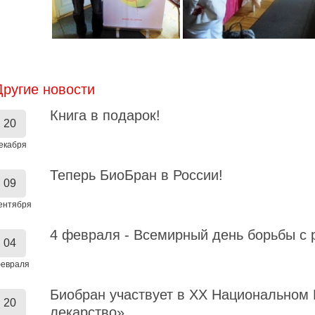
Другие новости
Книга в подарок!
20
екабря
Теперь БиоБран в России!
09
ентября
4 февраля - Всемирный день борьбы с
04
евраля
Биобран участвует в XX Национальном 
20
лекарство»