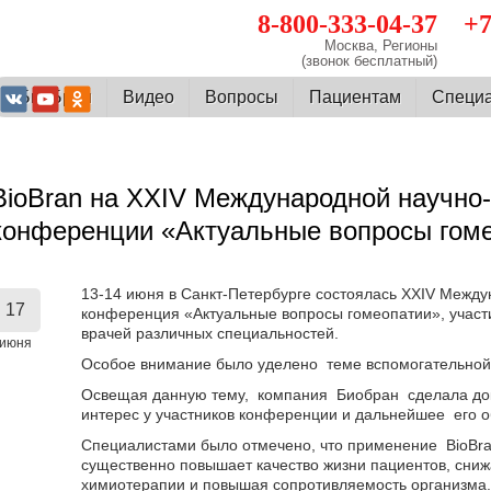
8-800-333-04-37
+7
Москва, Регионы
(звонок бесплатный)
О БиоБран
Видео
Вопросы
Пациентам
Cпеци
BioBran на XXIV Международной научно
конференции «Актуальные вопросы гом
13-14 июня в Санкт-Петербурге состоялась XXIV Между
17
конференция «Актуальные вопросы гомеопатии», участи
врачей различных специальностей.
июня
Особое внимание было уделено теме вспомогательной 
Освещая данную тему, компания Биобран сделала док
интерес у участников конференции и дальнейшее его 
Специалистами было отмечено, что применение BioBra
существенно повышает качество жизни пациентов, сниж
химиотерапии и повышая сопротивляемость организма.