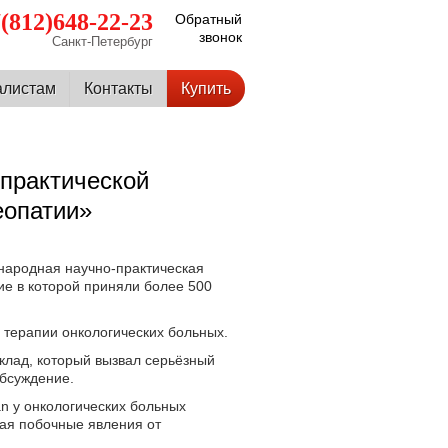
(812)648-22-23
Обратный
звонок
Санкт-Петербург
алистам
Контакты
Купить
-практической
еопатии»
народная научно-практическая
е в которой приняли более 500
терапии онкологических больных.
лад, который вызвал серьёзный
обсуждение.
n у онкологических больных
ая побочные явления от