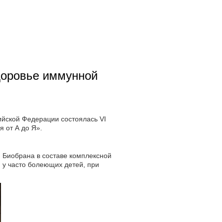
доровье иммунной
ийской Федерации состоялась VI
 от А до Я».
 Биобрана в составе комплексной
 у часто болеющих детей, при