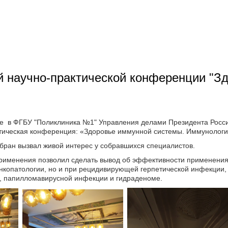
й научно-практической конференции "З
кве в ФГБУ "Поликлиника №1" Управления делами Президента Росс
ическая конференция: «Здоровье иммунной системы. Иммунология
бран вызвал живой интерес у собравшихся специалистов.
рименения позволил сделать вывод об эффективности применения
онкопатологии, но и при рецидивирующей герпетической инфекции,
С, папилломавирусной инфекции и гидраденоме.