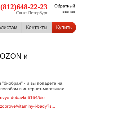
(812)648-22-23
Обратный
звонок
Санкт-Петербург
алистам
Контакты
Купить
х OZON и
и "биобран" - и вы попадёте на
способом в интернет-магазинах.
hevye-dobavki-6164/bio...
zdorove/vitaminy-i-bady?s...