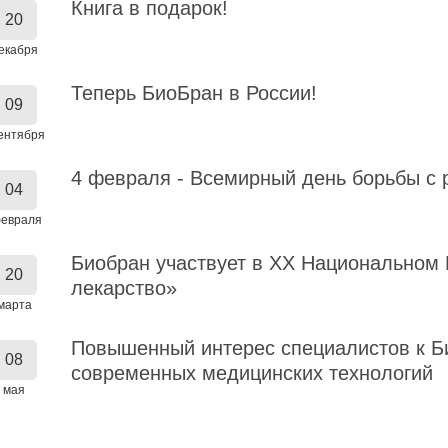
Книга в подарок!
20
екабря
Теперь БиоБран в России!
09
ентября
4 февраля - Всемирный день борьбы с
04
евраля
Биобран участвует в XX Национальном 
20
лекарство»
марта
Повышенный интерес специалистов к Б
08
современных медицинских технологий
мая