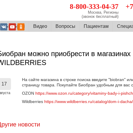
8-800-333-04-37
+7
Москва, Регионы
(звонок бесплатный)
О БиоБран
Видео
Вопросы
Пациентам
Cпеци
Биобран можно приобрести в магазина
WILDBERRIES
На сайте магазина в строке поиска введите "biobran" ил
17
страницу товара. Покупайте Биобран удобным для вас 
вгуста
OZON
https://www.ozon.ru/category/vitaminy-bady-i-pishc
Wildberries
https://www.wildberries.ru/catalog/dom-i-dacha/
Другие новости