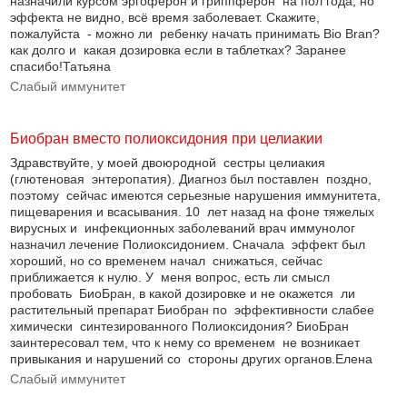
назначили курсом эргоферон и гриппферон на пол года, но
эффекта не видно, всё время заболевает. Скажите,
пожалуйста - можно ли ребенку начать принимать Bio Bran?
как долго и какая дозировка если в таблетках? Заранее
спасибо!Татьяна
Слабый иммунитет
Биобран вместо полиоксидония при целиакии
Здравствуйте, у моей двоюродной сестры целиакия
(глютеновая энтеропатия). Диагноз был поставлен поздно,
поэтому сейчас имеются серьезные нарушения иммунитета,
пищеварения и всасывания. 10 лет назад на фоне тяжелых
вирусных и инфекционных заболеваний врач иммунолог
назначил лечение Полиоксидонием. Сначала эффект был
хороший, но со временем начал снижаться, сейчас
приближается к нулю. У меня вопрос, есть ли смысл
пробовать БиоБран, в какой дозировке и не окажется ли
растительный препарат Биобран по эффективности слабее
химически синтезированного Полиоксидония? БиоБран
заинтересовал тем, что к нему со временем не возникает
привыкания и нарушений со стороны других органов.Елена
Слабый иммунитет