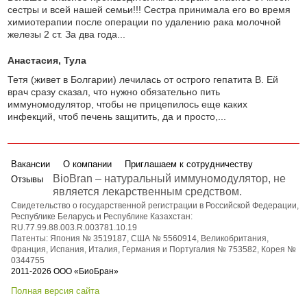
сестры и всей нашей семьи!!! Сестра принимала его во время
химиотерапии после операции по удалению рака молочной
железы 2 ст. За два года...
Анастасия
, Тула
Тетя (живет в Болгарии) лечилась от острого гепатита В. Ей
врач сразу сказал, что нужно обязательно пить
иммуномодулятор, чтобы не прицепилось еще каких
инфекций, чтоб печень защитить, да и просто,...
Вакансии
О компании
Приглашаем к сотрудничеству
BioBran – натуральный иммуномодулятор, не
Отзывы
является лекарственным средством.
Свидетельство о государственной регистрации в Российской Федерации,
Республике Беларусь и Республике Казахстан:
RU.77.99.88.003.R.003781.10.19
Патенты: Япония № 3519187, США № 5560914, Великобритания,
Франция, Испания, Италия, Германия и Португалия № 753582, Корея №
0344755
2011-2026 ООО «БиоБран»
Полная версия сайта