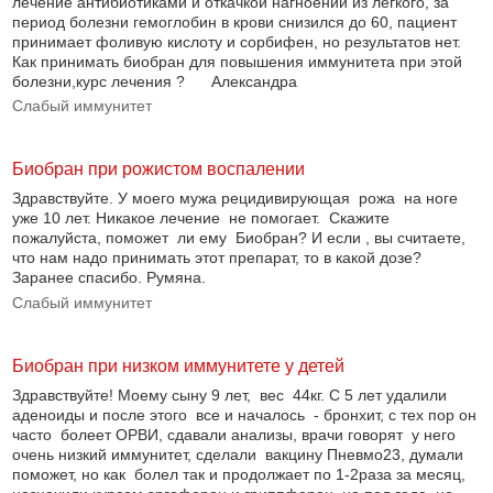
лечение антибиотиками и откачкой нагноений из легкого, за
период болезни гемоглобин в крови снизился до 60, пациент
принимает фоливую кислоту и сорбифен, но результатов нет.
Как принимать биобран для повышения иммунитета при этой
болезни,курс лечения ? Александра
Слабый иммунитет
Биобран при рожистом воспалении
Здравствуйте. У моего мужа рецидивирующая рожа на ноге
уже 10 лет. Никакое лечение не помогает. Скажите
пожалуйста, поможет ли ему Биобран? И если , вы считаете,
что нам надо принимать этот препарат, то в какой дозе?
Заранее спасибо. Румяна.
Слабый иммунитет
Биобран при низком иммунитете у детей
Здравствуйте! Моему сыну 9 лет, вес 44кг. С 5 лет удалили
аденоиды и после этого все и началось - бронхит, с тех пор он
часто болеет ОРВИ, сдавали анализы, врачи говорят у него
очень низкий иммунитет, сделали вакцину Пневмо23, думали
поможет, но как болел так и продолжает по 1-2раза за месяц,