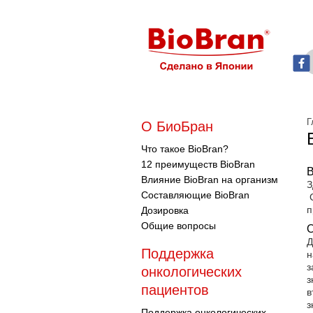
Г
О БиоБран
Что такое BioBran?
12 преимуществ BioBran
В
Влияние BioBran на организм
З
Составляющие BioBran
С
п
Дозировка
Общие вопросы
О
Д
Поддержка
н
з
онкологических
з
пациентов
в
з
Поддержка онкологических