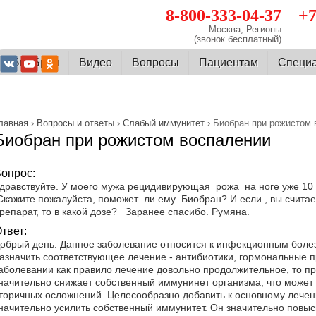
8-800-333-04-37
+7
Москва, Регионы
(звонок бесплатный)
О БиоБран
Видео
Вопросы
Пациентам
Cпеци
лавная
›
Вопросы и ответы
›
Слабый иммунитет
› Биобран при рожистом 
Биобран при рожистом воспалении
опрос:
дравствуйте. У моего мужа рецидивирующая рожа на ноге уже 10 л
кажите пожалуйста, поможет ли ему Биобран? И если , вы считает
репарат, то в какой дозе? Заранее спасибо. Румяна.
твет:
обрый день. Данное заболевание относится к инфекционным боле
азначить соответствующее лечение - антибиотики, гормональные п
аболевании как правило лечение довольно продолжительное, то п
начительно снижает собственный иммунинет организма, что может
торичных осложнений. Целесообразно добавить к основному лече
начительно усилить собственный иммунитет. Он значительно повыс