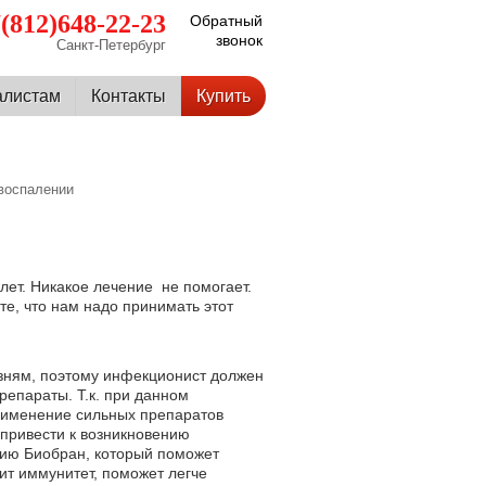
(812)648-22-23
Обратный
звонок
Санкт-Петербург
алистам
Контакты
Купить
воспалении
ет. Никакое лечение не помогает.
е, что нам надо принимать этот
зням, поэтому инфекционист должен
репараты. Т.к. при данном
рименение сильных препаратов
 привести к возникновению
нию Биобран, который поможет
ит иммунитет, поможет легче