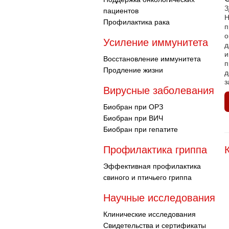
З
пациентов
Н
Профилактика рака
п
о
Усиление иммунитета
д
и
Восстановление иммунитета
п
Продление жизни
д
з
Вирусные заболевания
Биобран при ОРЗ
Биобран при ВИЧ
Биобран при гепатите
Профилактика гриппа
Эффективная профилактика
свиного и птичьего гриппа
Научные исследования
Клинические исследования
Свидетельства и сертификаты