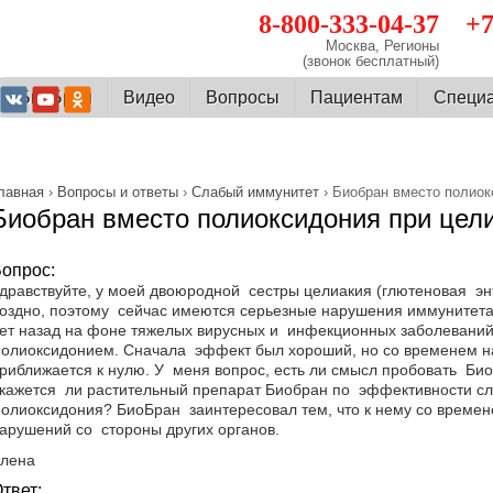
8-800-333-04-37
+7
Москва, Регионы
(звонок бесплатный)
О БиоБран
Видео
Вопросы
Пациентам
Cпеци
лавная
›
Вопросы и ответы
›
Слабый иммунитет
› Биобран вместо полиок
Биобран вместо полиоксидония при цел
опрос:
дравствуйте, у моей двоюродной сестры целиакия (глютеновая эн
оздно, поэтому сейчас имеются серьезные нарушения иммунитет
ет назад на фоне тяжелых вирусных и инфекционных заболеваний
олиоксидонием. Сначала эффект был хороший, но со временем н
риближается к нулю. У меня вопрос, есть ли смысл пробовать БиоБ
кажется ли растительный препарат Биобран по эффективности сл
олиоксидония? БиоБран заинтересовал тем, что к нему со времен
арушений со стороны других органов.
лена
твет: