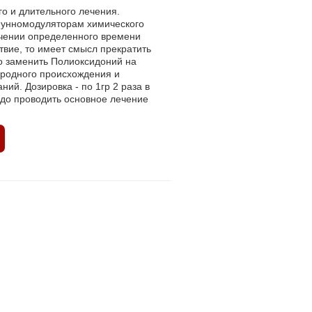
го и длительного лечения.
мунномодуляторам химического
ечении определенного времени
твие, то имеет смысл прекратить
о заменить Полиоксидоний на
родного происхождения и
ий. Дозировка - по 1гр 2 раза в
адо проводить основное лечение