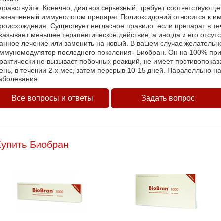
дравствуйте. Конечно, диагноз серьезный, требует соответствующе
азначенный иммунологом препарат Полиоксидоний относится к и
роисхождения. Существует негласное правило: если препарат в т
казывает меньшее терапевтическое действие, а иногда и его отсутс
анное лечение или заменить на новый. В вашем случае желательн
ммуномодулятор последнего поколения- Биобран. Он на 100% при
рактически не вызывает побочных реакций, не имеет противопоказан
ень, в течении 2-х мес, затем перерыв 10-15 дней. Паралелльно н
аболевания.
Все вопросы и ответы
Задать вопрос
Купить Биобран