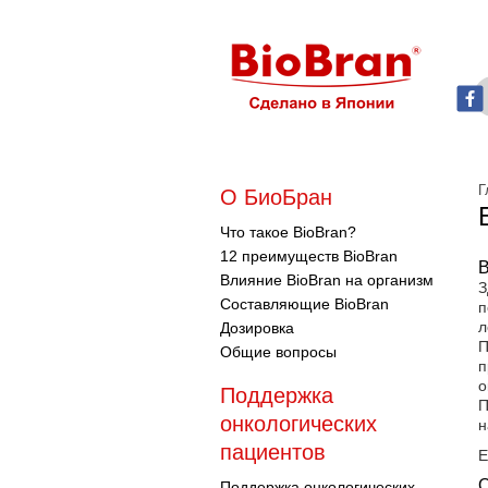
Г
О БиоБран
Что такое BioBran?
12 преимуществ BioBran
В
Влияние BioBran на организм
З
Составляющие BioBran
п
л
Дозировка
П
Общие вопросы
п
о
Поддержка
П
онкологических
н
пациентов
Е
О
Поддержка онкологических