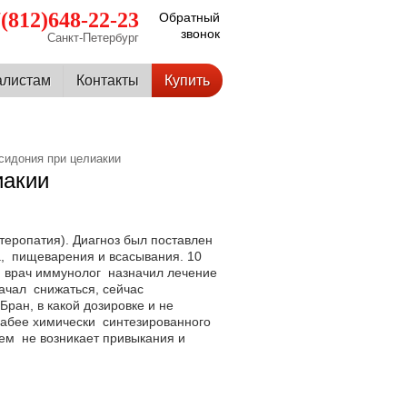
(812)648-22-23
Обратный
звонок
Санкт-Петербург
алистам
Контакты
Купить
сидония при целиакии
иакии
теропатия). Диагноз был поставлен
а, пищеварения и всасывания. 10
 врач иммунолог назначил лечение
ачал снижаться, сейчас
ран, в какой дозировке и не
абее химически синтезированного
ем не возникает привыкания и