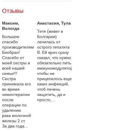
Отзывы
Максим
,
Анастасия
, Тула
Вологда
Тетя (живет в
Большое
Болгарии)
спасибо
лечилась от
производителям
острого гепатита
Биобран!
В. Ей врач сразу
Спасибо от
сказал, что нужно
моей сестры и
обязательно пить
всей нашей
иммуномодулятор,
семьи!!!
чтобы не
Сестра
прицепилось еще
принимала его
каких инфекций,
во время
чтоб печень
химиотерапии
защитить, да и
после
просто,...
операции по
удалению
рака молочной
железы 2 ст.
За два года...