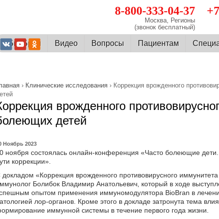
8-800-333-04-37
+7
Москва, Регионы
(звонок бесплатный)
О БиоБран
Видео
Вопросы
Пациентам
Cпеци
лавная
›
Клинические исследования
› Коррекция врожденного противови
етей
Коррекция врожденного противовирусног
болеющих детей
0 Ноябрь 2023
0 ноября состоялась онлайн-конференция «Часто болеющие дети.
ути коррекции».
 докладом «Коррекция врожденного противовирусного иммунитета
ммунолог Болибок Владимир Анатольевич, который в ходе выступ
спешным опытом применения иммуномодулятора BioBran в лечени
атологией лор-органов. Кроме этого в докладе затронута тема вли
ормирование иммунной системы в течение первого года жизни.