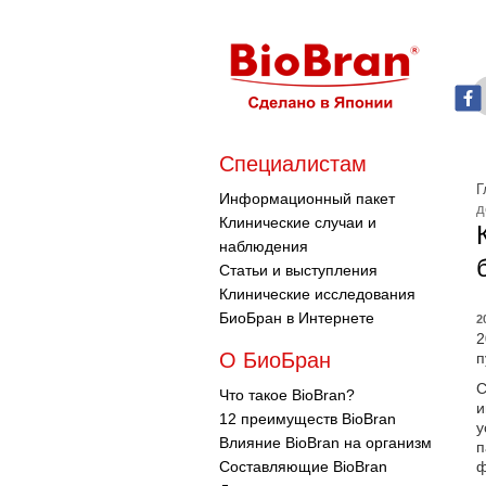
Специалистам
Г
Информационный пакет
д
Клинические случаи и
наблюдения
Статьи и выступления
Клинические исследования
БиоБран в Интернете
2
2
О БиоБран
п
С
Что такое BioBran?
и
12 преимуществ BioBran
у
Влияние BioBran на организм
п
Составляющие BioBran
ф