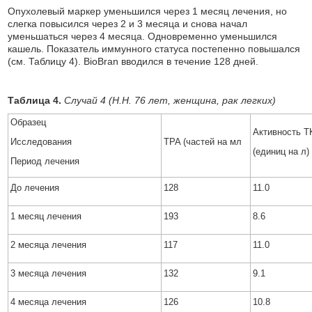
Опухолевый маркер уменьшился через 1 месяц лечения, но
слегка повысился через 2 и 3 месяца и снова начал
уменьшаться через 4 месяца. Одновременно уменьшился
кашель. Показатель иммунного статуса постепенно повышался
(см. Таблицу 4). BioBran вводился в течение 128 дней.
Таблица 4.
Случай 4 (H.H. 76 лет, женщина, рак легких)
Образец
Активность T
Исследования
TPA (частей на мл
(единиц на л)
Период лечения
До лечения
128
11.0
1 месяц лечения
193
8.6
2 месяца лечения
117
11.0
3 месяца лечения
132
9.1
4 месяца лечения
126
10.8