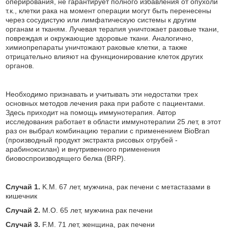
оперирования, не гарантирует полного избавления от опухоли
т.к., клетки рака на момент операции могут быть перенесены
через сосудистую или лимфатическую системы к другим
органам и тканям. Лучевая терапия уничтожает раковые ткани,
повреждая и окружающие здоровые ткани. Аналогично,
химиопрепараты уничтожают раковые клетки, а также
отрицательно влияют на функционирование клеток других
органов.
Необходимо признавать и учитывать эти недостатки трех
основных методов лечения рака при работе с пациентами.
Здесь приходит на помощь иммунотерапия. Автор
исследования работает в области иммунотерапии 25 лет, в этот
раз он выбрал комбинацию терапии с применением BioBran
(производный продукт экстракта рисовых отрубей -
арабиноксилан) и внутривенного применения
биовоспроизводящего белка (BRP).
Случай 1.
K.M. 67 лет, мужчина, рак печени с метастазами в
кишечник
Случай 2.
M.O. 65 лет, мужчина рак печени
Случай 3.
F.M. 71 лет, женщина, рак печени