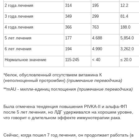
2 года лечения
314
195
12.2
3 года лечения
349
299
81.4
4 года лечения
366
763
188.0
5 лет лечения
177
4.688
5,854.0
6 лет лечения
194
4.990
3,262.0
Нормальное значение
115-245
< 40
≤ 20.0
*белок, обусловленный отсутствием витамина К
(неполноценный протромбин)
(примечание переводчика)
**mAU - милли-единиц поглощения
(примечание переводчика)
Была отмечена тенденция повышения PIVKA-II и альфа-ФП
после 5 лет лечения, но ЛДГ удерживался на хорошем уровне,
что говорит о длительном эффекте иммунотерапии рака.
Сейчас, когда пошел 7 год лечения, он продолжает работать (в