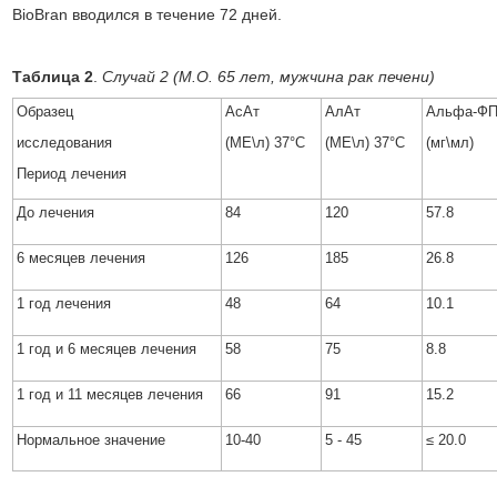
BioBran вводился в течение 72 дней.
Таблица 2
.
Случай 2 (M.O. 65 лет, мужчина рак печени)
Образец
АсАт
АлАт
Альфа-Ф
исследования
(МЕ\л) 37°С
(МЕ\л) 37°С
(мг\мл)
Период лечения
До лечения
84
120
57.8
6 месяцев лечения
126
185
26.8
1 год лечения
48
64
10.1
1 год и 6 месяцев лечения
58
75
8.8
1 год и 11 месяцев лечения
66
91
15.2
Нормальное значение
10-40
5 - 45
≤ 20.0