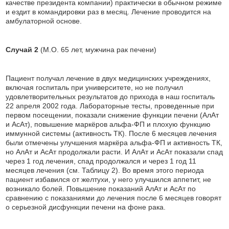
качестве президента компании) практически в обычном режиме
и ездит в командировки раз в месяц. Лечение проводится на
амбулаторной основе.
Случай 2
(M.O. 65 лет, мужчина рак печени)
Пациент получал лечение в двух медицинских учреждениях,
включая госпиталь при университете, но не получил
удовлетворительных результатов до прихода в наш госпиталь
22 апреля 2002 года. Лабораторные тесты, проведенные при
первом посещении, показали снижение функции печени (АлАт
и АсАт), повышение маркёров альфа-ФП и плохую функцию
иммунной системы (активность ТК). После 6 месяцев лечения
были отмечены улучшения маркёра альфа-ФП и активность ТК,
но АлАт и АсАт продолжали расти. И АлАт и АсАт показали спад
через 1 год лечения, спад продолжался и через 1 год 11
месяцев лечения (см. Таблицу 2). Во время этого периода
пациент избавился от желтухи, у него улучшился аппетит, не
возникало болей. Повышение показаний АлАт и АсАт по
сравнению с показаниями до лечения после 6 месяцев говорят
о серьезной дисфункции печени на фоне рака.