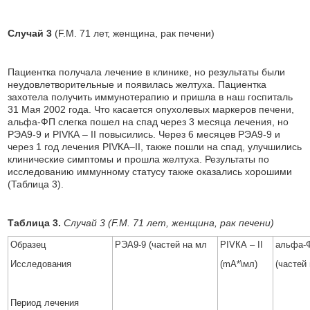
Случай 3
(F.M. 71 лет, женщина, рак печени)
Пациентка получала лечение в клинике, но результаты были
неудовлетворительные и появилась желтуха. Пациентка
захотела получить иммунотерапию и пришла в наш госпиталь
31 Мая 2002 года. Что касается опухолевых маркеров печени,
альфа-ФП слегка пошел на спад через 3 месяца лечения, но
РЭА9-9 и РIVКА – II повысились. Через 6 месяцев РЭА9-9 и
через 1 год лечения РIVКА–II, также пошли на спад, улучшились
клинические симптомы и прошла желтуха. Результаты по
исследованию иммунному статусу также оказались хорошими
(Таблица 3).
Таблица 3.
Случай 3 (F.M. 71 лет, женщина, рак печени)
Образец
РЭА9-9 (частей на мл
РIVКА – II
альфа-
Исследования
(mA*\мл)
(частей
Период лечения