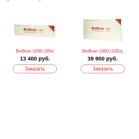
BioBran 1000 (30s)
BioBran 1000 (105s)
13 400 руб.
39 900 руб.
с
п
Заказать
Заказать
Б
о
с
и
в
с
С
е
в