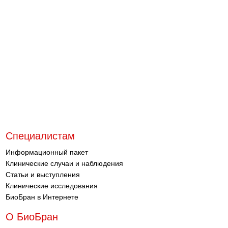
х
п
о
п
р
2
с
З
д
г
Специалистам
Информационный пакет
Клинические случаи и наблюдения
Статьи и выступления
Клинические исследования
БиоБран в Интернете
О БиоБран