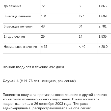
До лечения
72
55
1.865
3 месяца лечения
104
197
1.699
6 месяцев лечения
48
34
2.781
1 год лечения
29
14
1.839
Нормальное значение
≤ 37
< 40
≤ 20.0
BioBran вводился в течение 392 дней.
Случай 4
(H.H. 76 лет, женщина, рак легких)
Пациентка получала противораковое лечение в другой клинике,
но не было отмечено никаких улучшений. В наш госпиталь
пациентка пришла 26 сентября 2003 года. Тип рака –
аденокарцинома, распространившаяся на оба легких.