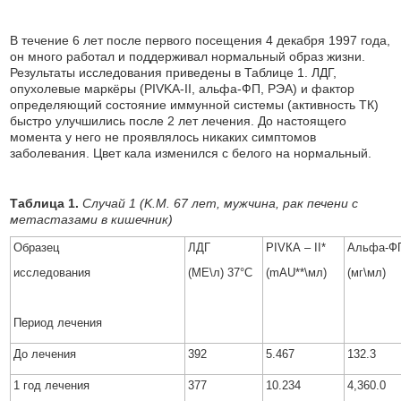
В течение 6 лет после первого посещения 4 декабря 1997 года,
он много работал и поддерживал нормальный образ жизни.
Результаты исследования приведены в Таблице 1. ЛДГ,
опухолевые маркёры (PIVKA-II, альфа-ФП, РЭА) и фактор
определяющий состояние иммунной системы (активность ТК)
быстро улучшились после 2 лет лечения. До настоящего
момента у него не проявлялось никаких симптомов
заболевания. Цвет кала изменился с белого на нормальный.
Таблица 1.
Случай 1 (K.M. 67 лет, мужчина, рак печени с
метастазами в кишечник)
Образец
ЛДГ
РIVКА – II*
Альфа-Ф
исследования
(МЕ\л) 37°С
(mAU**\мл)
(мг\мл)
Период лечения
До лечения
392
5.467
132.3
1 год лечения
377
10.234
4,360.0