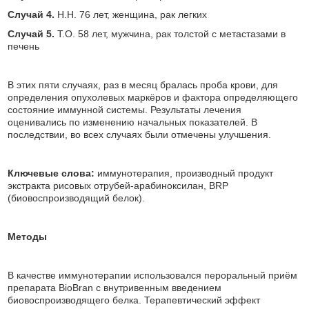
Случай 4.
H.H. 76 лет, женщина, рак легких
Случай 5.
T.O. 58 лет, мужчина, рак толстой с метастазами в
печень
В этих пяти случаях, раз в месяц бралась проба крови, для
определения опухолевых маркёров и фактора определяющего
состояние иммунной системы. Результаты лечения
оценивались по изменению начальных показателей. В
последствии, во всех случаях были отмечены улучшения.
Ключевые слова:
иммунотерапия, производный продукт
экстракта рисовых отрубей-арабиноксилан, BRP
(биовоспроизводящий белок).
Методы
В качестве иммунотерапии использовался пероральный приём
препарата BioBran с внутривенным введением
биовоспроизводящего белка. Терапевтический эффект