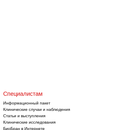
е
в
х
п
о
п
р
2
с
З
д
г
Специалистам
Информационный пакет
Клинические случаи и наблюдения
Статьи и выступления
Клинические исследования
БиоБран в Интернете