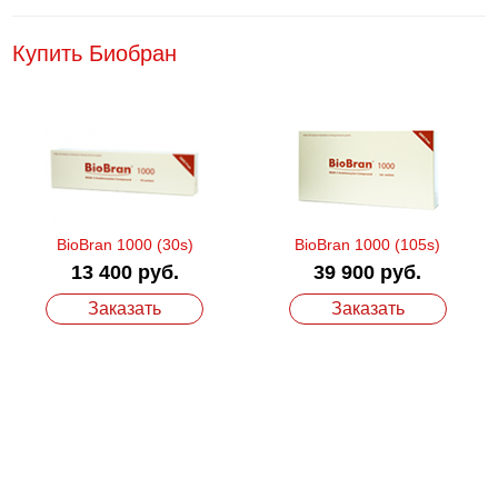
Купить Биобран
BioBran 1000 (30s)
BioBran 1000 (105s)
13 400 руб.
39 900 руб.
с
п
Заказать
Заказать
Б
о
с
и
в
с
С