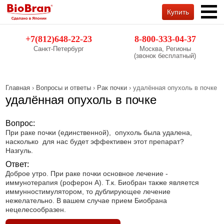
Купить
Обратный звонок
+7(812)648-22-23
8-800-333-04-37
Санкт-Петербург
Москва, Регионы
(звонок бесплатный)
Главная
›
Вопросы и ответы
›
Рак почки
› удалённая опухоль в почке
удалённая опухоль в почке
Вопрос:
При раке почки (единственной), опухоль была удалена,
насколько для нас будет эффективен этот препарат?
Назгуль.
Ответ:
Доброе утро. При раке почки основное лечение -
иммунотерапия (роферон А). Т.к. Биобран также является
иммунностимулятором, то дублирующее лечение
нежелательно. В вашем случае прием Биобрана
нецелесообразен.