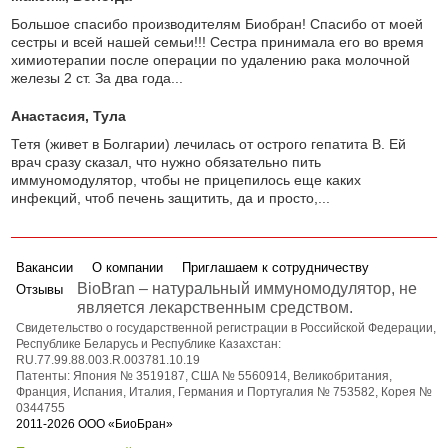
Большое спасибо производителям Биобран! Спасибо от моей
сестры и всей нашей семьи!!! Сестра принимала его во время
химиотерапии после операции по удалению рака молочной
железы 2 ст. За два года...
Анастасия
, Тула
Тетя (живет в Болгарии) лечилась от острого гепатита В. Ей
врач сразу сказал, что нужно обязательно пить
иммуномодулятор, чтобы не прицепилось еще каких
инфекций, чтоб печень защитить, да и просто,...
Вакансии
О компании
Приглашаем к сотрудничеству
BioBran – натуральный иммуномодулятор, не
Отзывы
является лекарственным средством.
Свидетельство о государственной регистрации в Российской Федерации,
Республике Беларусь и Республике Казахстан:
RU.77.99.88.003.R.003781.10.19
Патенты: Япония № 3519187, США № 5560914, Великобритания,
Франция, Испания, Италия, Германия и Португалия № 753582, Корея №
0344755
2011-2026 ООО «БиоБран»