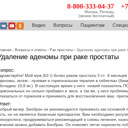
8-800-333-04-37
+7
Москва, Регионы
(звонок бесплатный)
О БиоБран
Видео
Вопросы
Пациентам
Cпеци
лавная
›
Вопросы и ответы
›
Рак простаты
› Удаление аденомы при раке 
Удаление аденомы при раке простаты
опрос:
дравствуйте! Мой муж (63 г) болен раком простаты 3 ст. 6 месяц
деномы, затем - лучевая и гормональная терапия в таблетках (бика
Золадекс 10,8 мг.). В настоящее время у него низкий показатель 
ормональных он сильно прибавил в весе, а так же, у него проблем
тказаться от гормонов и принимать для восстановления ваш пре
твет:
обрый вечер. Биобран не рекомендуется принимать как основной п
сть, он не является базисным препаратом. Вам необходимо регул
нкоуролога, придерживаться рекомендаций и схемы лечения, назн
ечению можно добавить Биобран. Он поможет легче перенести поб