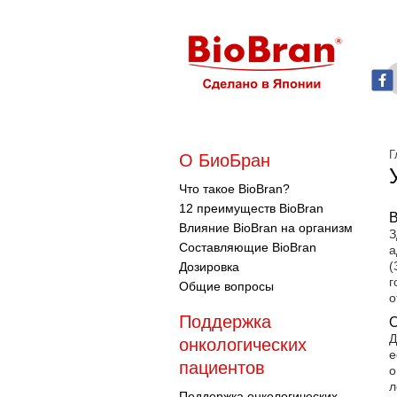
Г
О БиоБран
Что такое BioBran?
12 преимуществ BioBran
В
Влияние BioBran на организм
З
Составляющие BioBran
а
(
Дозировка
г
Общие вопросы
о
Поддержка
О
Д
онкологических
е
пациентов
о
л
Поддержка онкологических