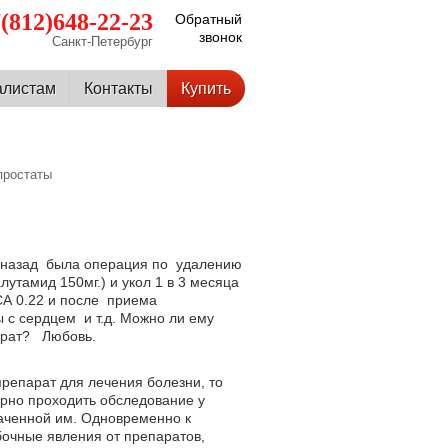
(812)648-22-23
Обратный
звонок
Санкт-Петербург
алистам
Контакты
Купить
простаты
ев назад была операция по удалению
лутамид 150мг.) и укол 1 в 3 месяца
ПСА 0.22 и после приема
ы с сердцем и т.д. Можно ли ему
парат? Любовь.
репарат для лечения болезни, то
ярно проходить обследование у
аченной им. Одновременно к
очные явления от препаратов,