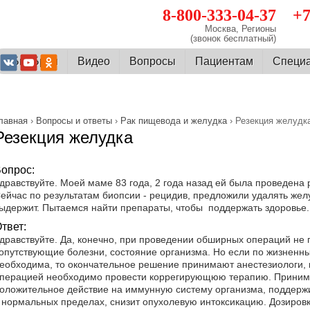
8-800-333-04-37
+7
Москва, Регионы
(звонок бесплатный)
О БиоБран
Видео
Вопросы
Пациентам
Cпеци
лавная
›
Вопросы и ответы
›
Рак пищевода и желудка
› Резекция желудк
Резекция желудка
опрос:
дравствуйте. Моей маме 83 года, 2 года назад ей была проведена р
ейчас по результатам биопсии - рецидив, предложили удалять желу
ыдержит. Пытаемся найти препараты, чтобы поддержать здоровье.
твет:
дравствуйте. Да, конечно, при проведении обширных операций не 
опутствующие болезни, состояние организма. Но если по жизненн
еобходима, то окончательное решение принимают анестезиологи, 
перацией необходимо провести коррегирующюю терапию. Принима
оложительное действие на иммунную систему организма, поддерж
 нормальных пределах, снизит опухолевую интоксикацию. Дозировка 