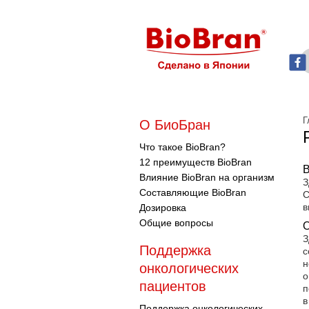
Г
О БиоБран
Что такое BioBran?
12 преимуществ BioBran
В
Влияние BioBran на организм
З
Составляющие BioBran
С
в
Дозировка
Общие вопросы
О
З
Поддержка
с
н
онкологических
о
пациентов
п
в
Поддержка онкологических