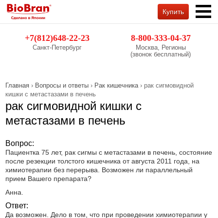
Купить
Обратный звонок
+7(812)648-22-23
8-800-333-04-37
Санкт-Петербург
Москва, Регионы
(звонок бесплатный)
Главная
›
Вопросы и ответы
›
Рак кишечника
› рак сигмовидной
кишки с метастазами в печень
рак сигмовидной кишки с
метастазами в печень
Вопрос:
Пациентка 75 лет, рак сигмы с метастазами в печень, состояние
после резекции толстого кишечника от августа 2011 года, на
химиотерапии без перерыва. Возможен ли параллельный
прием Вашего препарата?
Анна.
Ответ:
Да возможен. Дело в том, что при проведении химиотерапии у