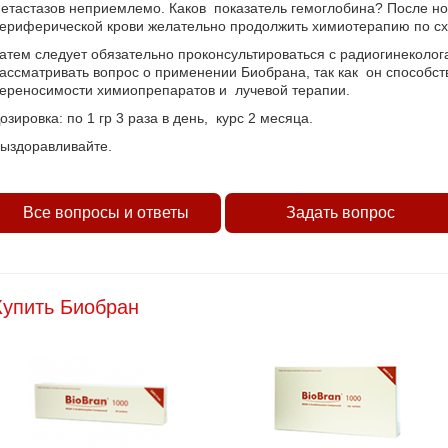
етастазов неприемлемо. Каков показатель гемоглобина? После н
ериферической крови желательно продолжить химиотерапию по с
атем следует обязательно проконсультироваться с радиогинеколог
ассматривать вопрос о применении Биобрана, так как он способс
ереносимости химиопрепаратов и лучевой терапии.
озировка: по 1 гр 3 раза в день, курс 2 месяца.
ыздоравливайте.
Все вопросы и ответы
Задать вопрос
Купить Биобран