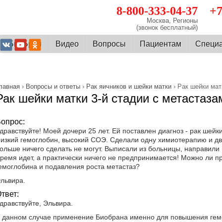
8-800-333-04-37
+7
Москва, Регионы
(звонок бесплатный)
О БиоБран
Видео
Вопросы
Пациентам
Cпеци
лавная
›
Вопросы и ответы
›
Рак яичников и шейки матки
› Рак шейки мат
Рак шейки матки 3-й стадии с метастаза
опрос:
дравствуйте! Моей дочери 25 лет. Ей поставлен диагноз - рак шейки
изкий гемоглобин, высокий СОЭ. Сделали одну химиотерапию и два
ольше ничего сделать не могут. Выписали из больницы, направили
ремя идет, а практически ничего не предпринимается! Можно ли 
емоглобина и подавления роста метастаз?
львира.
твет:
дравствуйте, Эльвира.
 данном случае применение Биобрана именно для повышения гем