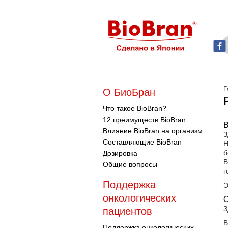
Г
О БиоБран
Что такое BioBran?
12 преимуществ BioBran
В
Влияние BioBran на организм
З
Составляющие BioBran
Н
б
Дозировка
В
Общие вопросы
г
Поддержка
Э
онкологических
О
З
пациентов
В
Поддержка онкологических