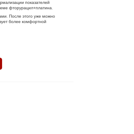
ормализации показателей
хеме фторурацил+платина.
ами. После этого уже можно
твует более комфортной