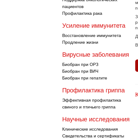
м
пациентов
п
Профилактика рака
З
р
Усиление иммунитета
п
Восстановление иммунитета
Д
Продление жизни
В
Вирусные заболевания
Биобран при ОРЗ
Биобран при ВИЧ
Биобран при гепатите
Профилактика гриппа
Эффективная профилактика
свиного и птичьего гриппа
Научные исследования
Клинические исследования
Свидетельства и сертификаты