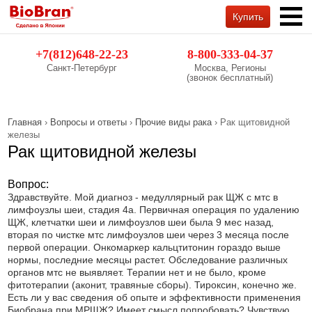
Купить
Обратный звонок
+7(812)648-22-23
8-800-333-04-37
Санкт-Петербург
Москва, Регионы
(звонок бесплатный)
Главная
›
Вопросы и ответы
›
Прочие виды рака
› Рак щитовидной
железы
Рак щитовидной железы
Вопрос:
Здравствуйте. Мой диагноз - медуллярный рак ЩЖ с мтс в
лимфоузлы шеи, стадия 4а. Первичная операция по удалению
ЩЖ, клетчатки шеи и лимфоузлов шеи была 9 мес назад,
вторая по чистке мтс лимфоузлов шеи через 3 месяца после
первой операции. Онкомаркер кальцтитонин гораздо выше
нормы, последние месяцы растет. Обследование различных
органов мтс не выявляет. Терапии нет и не было, кроме
фитотерапии (аконит, травяные сборы). Тироксин, конечно же.
Есть ли у вас сведения об опыте и эффективности применения
Биобрана при МРЩЖ? Имеет смысл попробовать? Чувствую