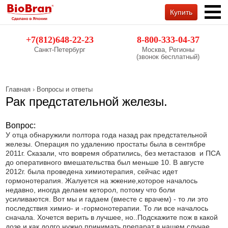
Купить
Обратный звонок
+7(812)648-22-23
8-800-333-04-37
Санкт-Петербург
Москва, Регионы
(звонок бесплатный)
Главная
›
Вопросы и ответы
Рак предстательной железы.
Вопрос:
У отца обнаружили полтора года назад рак предстательной
железы. Операция по удалению простаты была в сентябре
2011г. Сказали, что вовремя обратились, без метастазов и ПСА
до оперативного вмешательства был меньше 10. В августе
2012г. была проведена химиотерапия, сейчас идет
гормонотерапия. Жалуется на жжение,которое началось
недавно, иногда делаем кеторол, потому что боли
усиливаются. Вот мы и гадаем (вместе с врачем) - то ли это
последствия химио- и -гормонотерапии. То ли все началось
сначала. Хочется верить в лучшее, но..Подскажите пож в какой
дозе и как долго нужно принимать препарат в нашем случае.