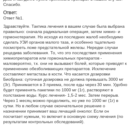
Спасибо.
Ответ:
Ответ №1.
Здравствуйте. Тактика лечения в вашем случае была выбрана
правильно: сначала радикальная операция, затем химио- и
гормонотерапия. Но исходя из последних жалоб необходимо
сделать УЗИ органов малого таза, и особенно тщательно
посмотреть ложе предстательной железы. Нередки случаи
рецедива заболевания. То, что это последствия применения
химиопрепаратов или гормональных препаратов -
маловероятно, т.к. они не вызывают болей, которые приводят к
применению обезболивающих препараптов. Исключение
составляют метастазы в кости. Что касается дозировки
Биобрана: суточная дозировка не должна превышать 3000 мг
(3г). Принимается в 3 приема, после еды через 30 мин. Удобно
будет применять пакетики по 1000 мг (1г), растворяют в
полстакане воды. Курс лечения- 1,5-2 мес. Затем перерыв.
Через 1 месяц можно продолжить, но уже по 1000 мг (1г) в
сутки. Но в любом случае окончательное решение о
назначении принимает ваш лечащий онколог. Если он
посчитает нужным, то включит в основную схему лечения (по
результатам контрольных обследований).