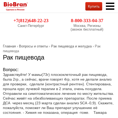
Купить
Обратный звонок
+7(812)648-22-23
8-800-333-04-37
Санкт-Петербург
Москва, Регионы
(звонок бесплатный)
Главная
›
Вопросы и ответы
›
Рак пищевода и желудка
› Рак
пищевода
Рак пищевода
Вопрос:
Здравствуйте! У мамы(73г) плоскоклеточный рак пищевода,
была 2гр., а сейчас, врачи говорят 4гр, хотя не делали анализ
для проверки, сделали (контрастный рентген). Стентирована,
прошла курс лучевой терапии в 2 этапа, очень похудела.
Отправили на симптоматическое лечение по месту жительства.
Сейчас живёт на обезболивающих препаратах. После приема
ДСА через месяц (23 марта сделан анализ SCA -0,9). Скажите,
пожалуйста, поможет ли Ваш препарат улучшению её
состояния. - Химия не показана, операция -тоже. Тамара