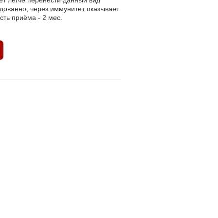
ет легче перенести данный вид
едованно, через иммунитет оказывает
сть приёма - 2 мес.