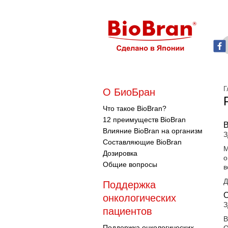
Г
О БиоБран
Что такое BioBran?
12 преимуществ BioBran
В
Влияние BioBran на организм
З
Составляющие BioBran
М
Дозировка
о
Общие вопросы
в
Д
Поддержка
О
онкологических
З
пациентов
В
Поддержка онкологических