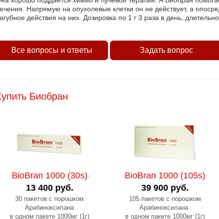
на хорошо поддается химио и лучевой терапии. А Биобран помога
ечения. Напрямую на опухолевые клетки он не действует, а опоср
агубное действия на них. Дозировка по 1 г 3 раза в день, длительно
Все вопросы и ответы
Задать вопрос
Купить Биобран
BioBran 1000 (30s)
BioBran 1000 (105s)
13 400 руб.
39 900 руб.
30 пакетов с порошком
105 пакетов с порошком
Арабиноксилана
Арабиноксилана
в одном пакете 1000мг (1г)
в одном пакете 1000мг (1г)