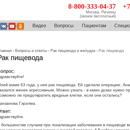
8-800-333-04-37
+7
Москва, Регионы
(звонок бесплатный)
О БиоБран
Видео
Вопросы
Пациентам
Cпеци
лавная
›
Вопросы и ответы
›
Рак пищевода и желудка
› Рак пищевода
Рак пищевода
опрос:
дравствуйте!
оей маме 63 года, у нее рак пищевода. Ей сделали операцию. Анал
казался менее агрессивным. Можно узнать - в каких дозах нужно п
озможно ли предотвратить вредные клетки, если они остались?
анзанова Гэрэлма.
твет:
дравствуйте.
 большинстве случаев при локализации заболевания в пищеводе в