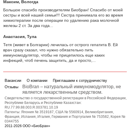
Максим
, Вологда
Большое спасибо производителям Биобран! Спасибо от моей
сестры и всей нашей семьи!!! Сестра принимала его во время
химиотерапии после операции по удалению рака молочной
железы 2 ст. За два года...
Анастасия
, Тула
Тетя (живет в Болгарии) лечилась от острого гепатита В. Ей
врач сразу сказал, что нужно обязательно пить
иммуномодулятор, чтобы не прицепилось еще каких
инфекций, чтоб печень защитить, да и просто,...
Вакансии
О компании
Приглашаем к сотрудничеству
BioBran – натуральный иммуномодулятор, не
Отзывы
является лекарственным средством.
Свидетельство о государственной регистрации в Российской Федерации,
Республике Беларусь и Республике Казахстан:
RU.77.99.88.003.R.003781.10.19
Патенты: Япония № 3519187, США № 5560914, Великобритания,
Франция, Испания, Италия, Германия и Португалия № 753582, Корея №
0344755
2011-2026 ООО «БиоБран»