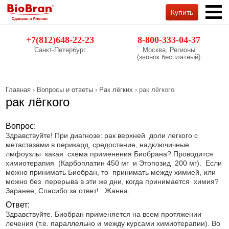
Купить
Обратный звонок
+7(812)648-22-23
8-800-333-04-37
Санкт-Петербург
Москва, Регионы
(звонок бесплатный)
Главная
›
Вопросы и ответы
›
Рак лёгких
› рак лёгкого
рак лёгкого
Вопрос:
Здравствуйте! При диагнозе: рак верхней доли легкого с
метастазами в перикард, средостение, надключичные
лмфоузлы какая схема применения Биобрана? Проводится
химиотерапия (Карбоплатин 450 мг и Этопозид 200 мг). Если
можно принимать Биобран, то принимать между химией, или
можно без перерыва в эти же дни, когда принимается химия?
Заранее, Спасибо за ответ! Жанна.
Ответ:
Здравствуйте. Биобран применяется на всем протяжении
лечения (т.е. параллельно и между курсами химиотерапии). Во