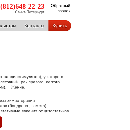
(812)648-22-23
Обратный
звонок
Санкт-Петербург
алистам
Контакты
Купить
н кардиостимулятор), у которого
еточный рак правого легкого
лом). Жанна.
урсы химиотерапии
ов (бондронат, зомета).
егативные явления от цитостатиков.