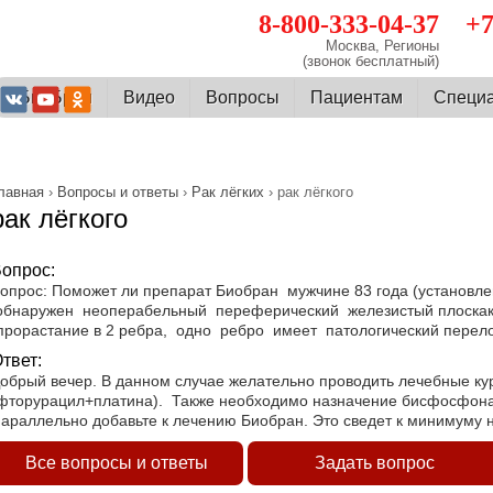
8-800-333-04-37
+7
Москва, Регионы
(звонок бесплатный)
О БиоБран
Видео
Вопросы
Пациентам
Cпеци
лавная
›
Вопросы и ответы
›
Рак лёгких
› рак лёгкого
рак лёгкого
опрос:
опрос: Поможет ли препарат Биобран мужчине 83 года (установле
бнаружен неоперабельный переферический железистый плоскакл
прорастание в 2 ребра, одно ребро имеет патологический пере
твет:
обрый вечер. В данном случае желательно проводить лечебные к
фторурацил+платина). Также необходимо назначение бисфосфонат
араллельно добавьте к лечению Биобран. Это сведет к минимуму н
Все вопросы и ответы
Задать вопрос