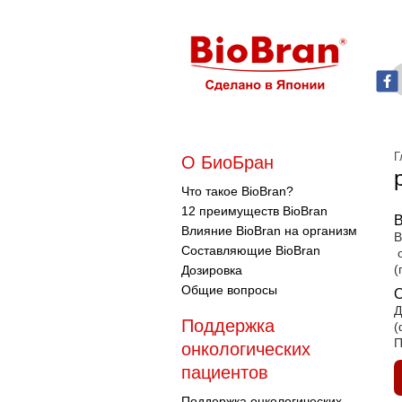
Г
О БиоБран
Что такое BioBran?
12 преимуществ BioBran
В
Влияние BioBran на организм
В
Составляющие BioBran
о
(
Дозировка
Общие вопросы
О
Д
Поддержка
(
П
онкологических
пациентов
Поддержка онкологических