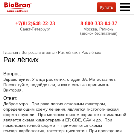
Купить
Обратный звонок
+7(812)648-22-23
8-800-333-04-37
Санкт-Петербург
Москва, Регионы
(звонок бесплатный)
Главная
›
Вопросы и ответы
›
Рак лёгких
› Рак лёгких
Рак лёгких
Вопрос:
Здравствуйте. У отца рак легих, стадия 3А. Метастаз нет.
Посоветуйте, подойдет ли, и как и сколько принимать.
Виктория.
Ответ:
Доброе утро. При раке легких основным фактором,
определяющим схему лечения, является гистологическая
форма опухоли. При мелкоклеточном варианте оптимальной
является схема химиотерапии ЕР, CDE, CAV и др. При
немелкоклеточной форме - применяются схемы
гемзар+карбоплатин, таксотер+цисплатин. При проведении