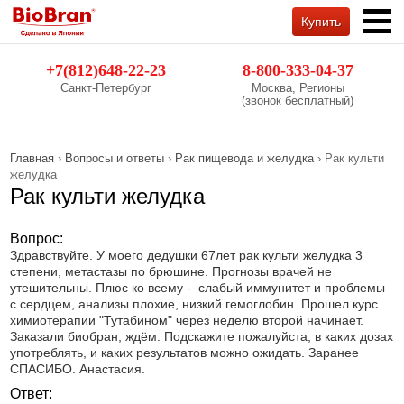
Купить
Обратный звонок
+7(812)648-22-23
8-800-333-04-37
Санкт-Петербург
Москва, Регионы
(звонок бесплатный)
Главная
›
Вопросы и ответы
›
Рак пищевода и желудка
› Рак культи
желудка
Рак культи желудка
Вопрос:
Здравствуйте. У моего дедушки 67лет рак культи желудка 3
степени, метастазы по брюшине. Прогнозы врачей не
утешительны. Плюс ко всему - слабый иммунитет и проблемы
с сердцем, анализы плохие, низкий гемоглобин. Прошел курс
химиотерапии "Тутабином" через неделю второй начинает.
Заказали биобран, ждём. Подскажите пожалуйста, в каких дозах
употреблять, и каких результатов можно ожидать. Заранее
СПАСИБО. Анастасия.
Ответ: