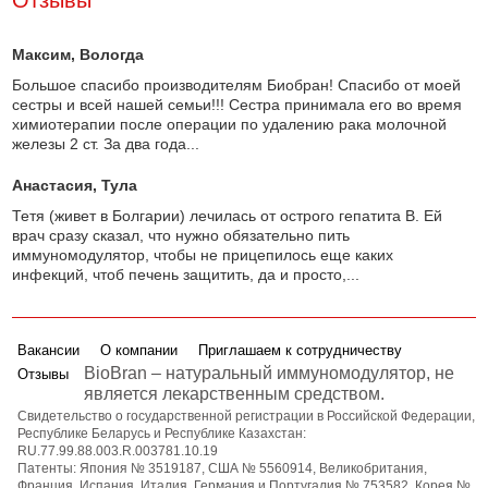
Отзывы
Максим
, Вологда
Большое спасибо производителям Биобран! Спасибо от моей
сестры и всей нашей семьи!!! Сестра принимала его во время
химиотерапии после операции по удалению рака молочной
железы 2 ст. За два года...
Анастасия
, Тула
Тетя (живет в Болгарии) лечилась от острого гепатита В. Ей
врач сразу сказал, что нужно обязательно пить
иммуномодулятор, чтобы не прицепилось еще каких
инфекций, чтоб печень защитить, да и просто,...
Вакансии
О компании
Приглашаем к сотрудничеству
BioBran – натуральный иммуномодулятор, не
Отзывы
является лекарственным средством.
Свидетельство о государственной регистрации в Российской Федерации,
Республике Беларусь и Республике Казахстан:
RU.77.99.88.003.R.003781.10.19
Патенты: Япония № 3519187, США № 5560914, Великобритания,
Франция, Испания, Италия, Германия и Португалия № 753582, Корея №