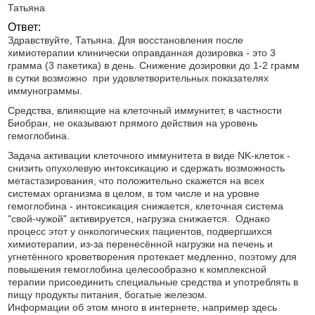
Татьяна
Ответ:
Здравствуйте, Татьяна. Для восстановления после
химиотерапии клинически оправданная дозировка - это 3
грамма (3 пакетика) в день. Снижение дозировки до 1-2 грамм
в сутки возможно при удовлетворительных показателях
иммунограммы.
Средства, влияющие на клеточный иммунитет, в частности
Биобран, не оказывают прямого действия на уровень
гемоглобина.
Задача активации клеточного иммунитета в виде NK-клеток -
снизить опухолевую интоксикацию и сдержать возможность
метастазирования, что положительно скажется на всех
системах организма в целом, в том числе и на уровне
гемоглобина - интоксикация снижается, клеточная система
"свой-чужой" активируется, нагрузка снижается. Однако
процесс этот у онкологических пациентов, подвергшихся
химиотерапии, из-за перенесённой нагрузки на печень и
угнетённого кроветворения протекает медленно, поэтому для
повышения гемоглобина целесообразно к комплексной
терапии присоединить специальные средства и употреблять в
пищу продукты питания, богатые железом.
Информации об этом много в интернете, например здесь