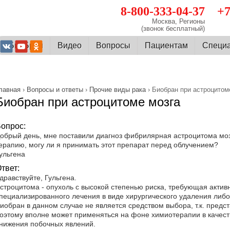
8-800-333-04-37
+7
Москва, Регионы
(звонок бесплатный)
О БиоБран
Видео
Вопросы
Пациентам
Cпеци
лавная
›
Вопросы и ответы
›
Прочие виды рака
› Биобран при астроцитом
Биобран при астроцитоме мозга
опрос:
обрый день, мне поставили диагноз фибрилярная астроцитома моз
ерапию, могу ли я принимать этот препарат перед облучением?
ульгена
твет:
дравствуйте, Гульгена.
строцитом
а - опухоль с высокой степенью риска, требующая актив
пециализированного лечения в виде хирургического удаления либо
иобран в данном случае не является средством выбора, т.к. предст
оэтому вполне может применяться на фоне химиотерапии в качес
нижения побочных явлений.