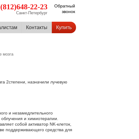
(812)648-22-23
Обратный
звонок
Санкт-Петербург
алистам
Контакты
Купить
е мозга
га 2степени, назначили лучевую
ного и незамедлительного
 облучения и химиотерапии.
авляет собой активатор NK-клеток,
тве поддерживающего средства для