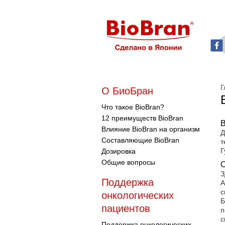
Г
О БиоБран
Что такое BioBran?
12 преимуществ BioBran
В
Влияние BioBran на организм
Д
Составляющие BioBran
т
Г
Дозировка
Общие вопросы
О
З
Поддержка
А
с
онкологических
Б
пациентов
п
с
Поддержка онкологических