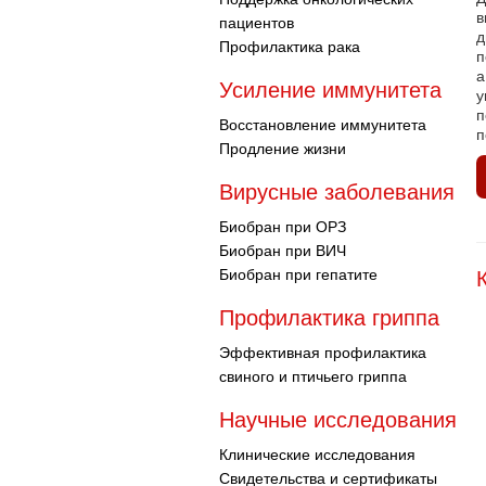
в
пациентов
д
Профилактика рака
п
а
Усиление иммунитета
у
п
Восстановление иммунитета
п
Продление жизни
Вирусные заболевания
Биобран при ОРЗ
Биобран при ВИЧ
Биобран при гепатите
Профилактика гриппа
Эффективная профилактика
свиного и птичьего гриппа
Научные исследования
Клинические исследования
Свидетельства и сертификаты