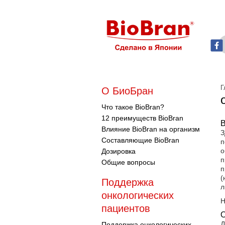
Г
О БиоБран
Что такое BioBran?
12 преимуществ BioBran
В
Влияние BioBran на организм
З
Составляющие BioBran
п
о
Дозировка
п
Общие вопросы
п
(
Поддержка
л
онкологических
Н
пациентов
О
Д
Поддержка онкологических