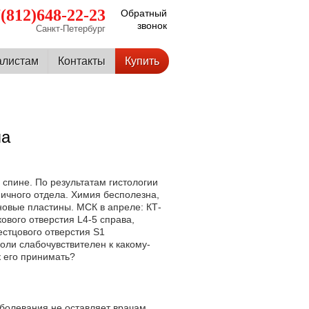
(812)648-22-23
Обратный
звонок
Санкт-Петербург
алистам
Контакты
Купить
ла
 спине. По результатам гистологии
ничного отдела. Химия бесполезна,
ановые пластины. МСК в апреле: КТ-
вого отверстия L4-5 справа,
естцового отверстия S1
холи слабочувствителен к какому-
к его принимать?
аболевания не оставляет врачам