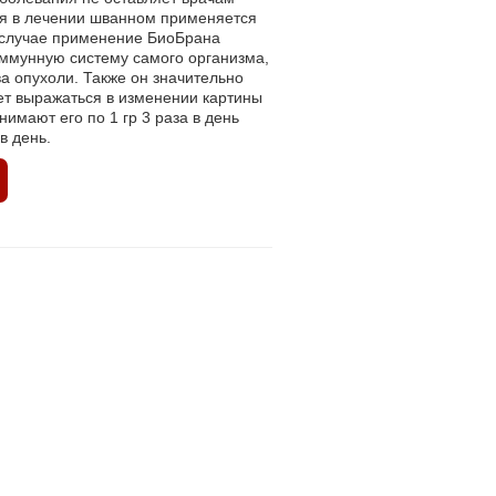
я в лечении шванном применяется
м случае применение БиоБрана
 иммунную систему самого организма,
а опухоли. Также он значительно
ет выражаться в изменении картины
нимают его по 1 гр 3 раза в день
в день.