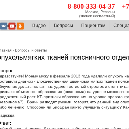
8-800-333-04-37
+7
Москва, Регионы
(звонок бесплатный)
О БиоБран
Видео
Вопросы
Пациентам
Cпеци
лавная
›
Вопросы и ответы
опухольмягких тканей поясничного отде
опрос:
дравствуйте! Моему мужу в феврале 2013 года удалили опухоль на
оставили диагноз - злокачественная шваннома мягких тканей пояс
блучение делать нельзя, т.к. удален остистый отросток и стоят тит
ризнаки объемного образования (шваннома) на уровне межпозвонко
родолженный рост. КТ-признаки образования на уровне правого кр
невринома?). Врачи разводят руками, говорят, что данный вид опу
ибо лечению. Способен ли БиоБран как-то улучшить ситуацию? Ка
адежда.
твет:
обрый день, Надежда. К сожалению, действительно, данный вид з