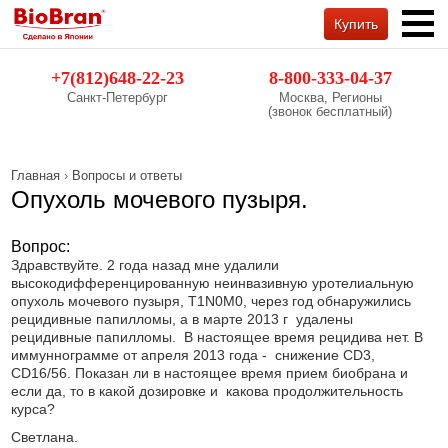
Купить
Обратный звонок
+7(812)648-22-23
8-800-333-04-37
Санкт-Петербург
Москва, Регионы
(звонок бесплатный)
Главная
›
Вопросы и ответы
Опухоль мочевого пузыря.
Вопрос:
Здравствуйте. 2 года назад мне удалили
высокодифференцированную неинвазивную уротелиальную
опухоль мочевого пузыря, T1N0M0, через год обнаружились
рецидивные папилломы, а в марте 2013 г удалены
рецидивные папилломы. В настоящее время рецидива нет. В
иммуннограмме от апреля 2013 года - снижение CD3,
CD16/56. Показан ли в настоящее время прием биобрана и
если да, то в какой дозировке и какова продолжительность
курса?
Светлана.