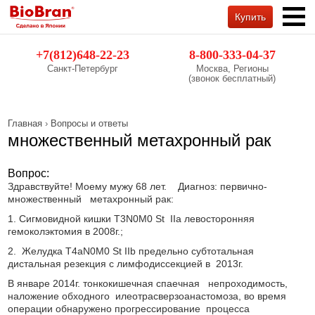
Купить
Обратный звонок
+7(812)648-22-23
8-800-333-04-37
Санкт-Петербург
Москва, Регионы
(звонок бесплатный)
Главная
›
Вопросы и ответы
множественный метахронный рак
Вопрос:
Здравствуйте! Моему мужу 68 лет. Диагноз: первично-
множественный метахронный рак:
1. Сигмовидной кишки T3N0M0 St IIa левосторонняя
гемоколэктомия в 2008г.;
2. Желудка T4аN0M0 St IIb предельно субтотальная
дистальная резекция с лимфодиссекцией в 2013г.
В январе 2014г. тонкокишечная спаечная непроходимость,
наложение обходного илеотрасверзоанастомоза, во время
операции обнаружено прогрессирование процесса