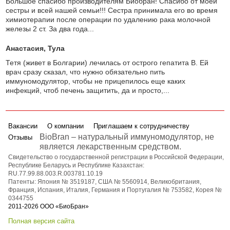
Большое спасибо производителям Биобран! Спасибо от моей
сестры и всей нашей семьи!!! Сестра принимала его во время
химиотерапии после операции по удалению рака молочной
железы 2 ст. За два года...
Анастасия
, Тула
Тетя (живет в Болгарии) лечилась от острого гепатита В. Ей
врач сразу сказал, что нужно обязательно пить
иммуномодулятор, чтобы не прицепилось еще каких
инфекций, чтоб печень защитить, да и просто,...
Вакансии
О компании
Приглашаем к сотрудничеству
BioBran – натуральный иммуномодулятор, не
Отзывы
является лекарственным средством.
Свидетельство о государственной регистрации в Российской Федерации,
Республике Беларусь и Республике Казахстан:
RU.77.99.88.003.R.003781.10.19
Патенты: Япония № 3519187, США № 5560914, Великобритания,
Франция, Испания, Италия, Германия и Португалия № 753582, Корея №
0344755
2011-2026 ООО «БиоБран»
Полная версия сайта