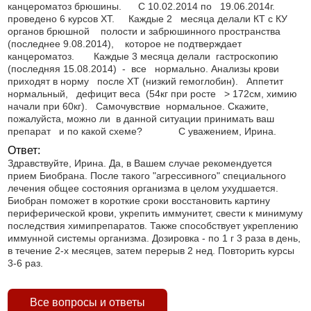
канцероматоз брюшины. С 10.02.2014 по 19.06.2014г.
проведено 6 курсов ХТ. Каждые 2 месяца делали КТ с КУ
органов брюшной полости и забрюшинного пространства
(последнее 9.08.2014), которое не подтверждает
канцероматоз. Каждые 3 месяца делали гастроскопию
(последняя 15.08.2014) - все нормально. Анализы крови
приходят в норму после ХТ (низкий гемоглобин). Аппетит
нормальный, дефицит веса (54кг при росте > 172см, химию
начали при 60кг). Самочувствие нормальное. Скажите,
пожалуйста, можно ли в данной ситуации принимать ваш
препарат и по какой схеме? С уважением, Ирина.
Ответ:
Здравствуйте, Ирина. Да, в Вашем случае рекомендуется
прием Биобрана. После такого "агрессивного" специального
лечения общее состояния организма в целом ухудшается.
Биобран поможет в короткие сроки восстановить картину
периферической крови, укрепить иммунитет, свести к минимуму
последствия химипрепаратов. Также способствует укреплению
иммунной системы организма. Дозировка - по 1 г 3 раза в день,
в течение 2-х месяцев, затем перерыв 2 нед. Повторить курсы
3-6 раз.
Все вопросы и ответы