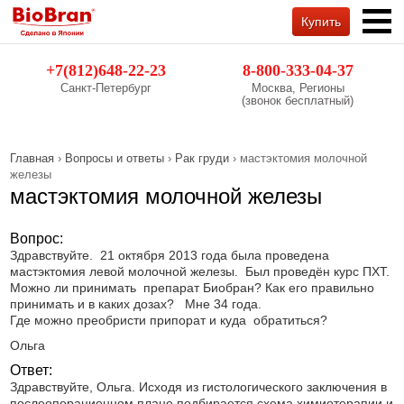
Купить
Обратный звонок
+7(812)648-22-23
8-800-333-04-37
Санкт-Петербург
Москва, Регионы
(звонок бесплатный)
Главная
›
Вопросы и ответы
›
Рак груди
› мастэктомия молочной
железы
мастэктомия молочной железы
Вопрос:
Здравствуйте. 21 октября 2013 года была проведена
мастэктомия левой молочной железы. Был проведён курс ПХТ.
Можно ли принимать препарат Биобран? Как его правильно
принимать и в каких дозах? Мне 34 года.
Где можно преобристи припорат и куда обратиться?
Ольга
Ответ:
Здравствуйте, Ольга. Исходя из гистологического заключения в
послеоперационном плане подбирается схема химиотерапии и