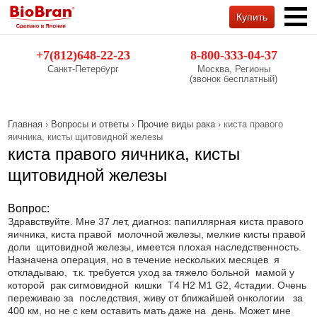
Купить
Обратный звонок
+7(812)648-22-23
8-800-333-04-37
Санкт-Петербург
Москва, Регионы
(звонок бесплатный)
Главная
›
Вопросы и ответы
›
Прочие виды рака
› киста правого
яичника, кисты щитовидной железы
киста правого яичника, кисты
щитовидной железы
Вопрос:
Здравствуйте. Мне 37 лет, диагноз: папиллярная киста правого
яичника, киста правой молочной железы, мелкие кисты правой
доли щитовидной железы, имеется плохая наследственность.
Назначена операция, но в течение нескольких месяцев я
откладываю, т.к. требуется уход за тяжело больной мамой у
которой рак сигмовидной кишки Т4 Н2 М1 G2, 4стадии. Очень
переживаю за последствия, живу от ближайшей онкологии за
400 км, но не с кем оставить мать даже на день. Может мне