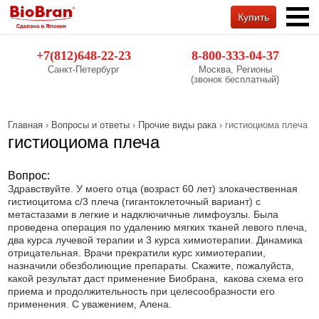
Купить
Обратный звонок
+7(812)648-22-23
8-800-333-04-37
Санкт-Петербург
Москва, Регионы
(звонок бесплатный)
Главная
›
Вопросы и ответы
›
Прочие виды рака
› гистиоциома плеча
гистиоциома плеча
Вопрос:
Здравствуйте. У моего отца (возраст 60 лет) злокачественная
гистиоцитома с/3 плеча (гигантоклеточный вариант) с
метастазами в легкие и надключичные лимфоузлы. Была
проведена операция по удалению мягких тканей левого плеча,
два курса лучевой терапии и 3 курса химиотерапии. Динамика
отрицательная. Врачи прекратили курс химиотерапии,
назначили обезболиющие препараты. Скажите, пожалуйста,
какой результат даст применение Биобрана, какова схема его
приема и продолжительность при целесообразности его
применения. С уважением, Алена.