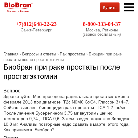
Купить
Обратный звонок
+7(812)648-22-23
8-800-333-04-37
Санкт-Петербург
Москва, Регионы
(звонок бесплатный)
Главная
›
Вопросы и ответы
›
Рак простаты
› Биобран при раке
простаты после простатэктомии
Биобран при раке простаты после
простатэктомии
Вопрос:
Здравствуйте. Мне проведена радикальная простатэктомия в
феврале 2013 при диагнозе T2c N0M0 GxC4. Глиссон 3+4=7.
Сейчас выявлен биорецидив рака простаты. ПСА-1.2 нг/мл.
После лечения Бусерелином 3,75 мг внутримышечно,
тестостерон 0,74 , ПСА-0,6. Затем введен подкожно Золадекс
10,8 мг. Анализы повторные надо сдавать в марте этого года.
Как принимать Биобран?