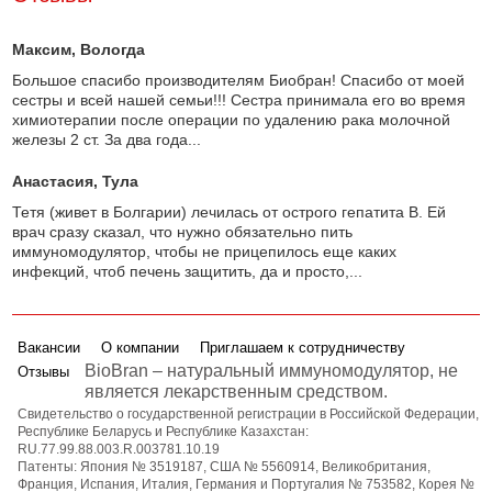
Максим
, Вологда
Большое спасибо производителям Биобран! Спасибо от моей
сестры и всей нашей семьи!!! Сестра принимала его во время
химиотерапии после операции по удалению рака молочной
железы 2 ст. За два года...
Анастасия
, Тула
Тетя (живет в Болгарии) лечилась от острого гепатита В. Ей
врач сразу сказал, что нужно обязательно пить
иммуномодулятор, чтобы не прицепилось еще каких
инфекций, чтоб печень защитить, да и просто,...
Вакансии
О компании
Приглашаем к сотрудничеству
BioBran – натуральный иммуномодулятор, не
Отзывы
является лекарственным средством.
Свидетельство о государственной регистрации в Российской Федерации,
Республике Беларусь и Республике Казахстан:
RU.77.99.88.003.R.003781.10.19
Патенты: Япония № 3519187, США № 5560914, Великобритания,
Франция, Испания, Италия, Германия и Португалия № 753582, Корея №