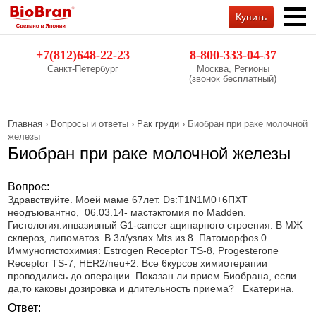
Купить
Обратный звонок
+7(812)648-22-23
8-800-333-04-37
Санкт-Петербург
Москва, Регионы
(звонок бесплатный)
Главная
›
Вопросы и ответы
›
Рак груди
› Биобран при раке молочной
железы
Биобран при раке молочной железы
Вопрос:
Здравствуйте. Моей маме 67лет. Ds:Т1N1М0+6ПХТ
неодъювантно, 06.03.14- мастэктомия по Madden.
Гистология:инвазивный G1-cancer ацинарного строения. В МЖ
склероз, липоматоз. В 3л/узлах Mts из 8. Патоморфоз 0.
Иммуногистохимия: Estrogen Receptor TS-8, Progesterone
Receptor TS-7, HER2/neu+2. Все 6курсов химиотерапии
проводились до операции. Показан ли прием Биобрана, если
да,то каковы дозировка и длительность приема? Екатерина.
Ответ: