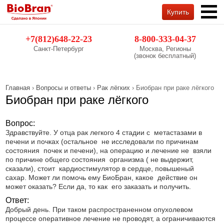
Купить
Обратный звонок
+7(812)648-22-23
8-800-333-04-37
Санкт-Петербург
Москва, Регионы
(звонок бесплатный)
Главная
›
Вопросы и ответы
›
Рак лёгких
› Биобран при раке лёгкого
Биобран при раке лёгкого
Вопрос:
Здравствуйте. У отца рак легкого 4 стадии с метастазами в
печени и почках (остальное не исследовали по причинам
состояния почек и печени), на операцию и лечение не взяли
по причине общего состояния организма ( не выдержит,
сказали), стоит кардиостимулятор в сердце, повышеный
сахар. Может ли помочь ему БиоБран, какое действие он
может оказать? Если да, то как его заказать и получить.
Ответ:
Добрый день. При таком распространенном опухолевом
процессе оперативное лечение не проводят, а ограничиваются