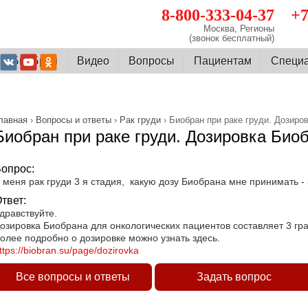
8-800-333-04-37
+7
Москва, Регионы
(звонок бесплатный)
О БиоБран
Видео
Вопросы
Пациентам
Cпеци
лавная
›
Вопросы и ответы
›
Рак груди
› Биобран при раке груди. Дозиро
Биобран при раке груди. Дозировка Био
опрос:
 меня рак груди 3 я стадия, какую дозу Биобрана мне принимать - 
твет:
дравствуйте.
озировка Биобрана для онкологических пациентов составляет 3 гр
олее подробно о дозировке можно узнать здесь.
ttps://biobran.su/page/dozirovka
Все вопросы и ответы
Задать вопрос