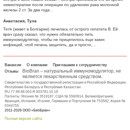
химиотерапии после операции по удалению рака молочной
железы 2 ст. За два года...
Анастасия
, Тула
Тетя (живет в Болгарии) лечилась от острого гепатита В. Ей
врач сразу сказал, что нужно обязательно пить
иммуномодулятор, чтобы не прицепилось еще каких
инфекций, чтоб печень защитить, да и просто,...
Вакансии
О компании
Приглашаем к сотрудничеству
BioBran – натуральный иммуномодулятор, не
Отзывы
является лекарственным средством.
Свидетельство о государственной регистрации в Российской Федерации,
Республике Беларусь и Республике Казахстан:
RU.77.99.88.003.R.003781.10.19
Патенты: Япония № 3519187, США № 5560914, Великобритания,
Франция, Испания, Италия, Германия и Португалия № 753582, Корея №
0344755
2011-2026 ООО «БиоБран»
Полная версия сайта