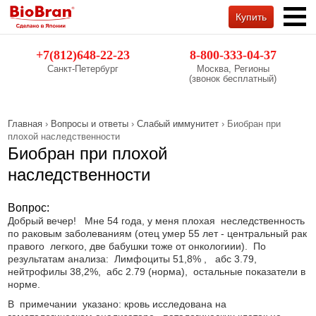
Купить
Обратный звонок
+7(812)648-22-23
8-800-333-04-37
Санкт-Петербург
Москва, Регионы
(звонок бесплатный)
Главная
›
Вопросы и ответы
›
Слабый иммунитет
› Биобран при
плохой наследственности
Биобран при плохой
наследственности
Вопрос:
Добрый вечер! Мне 54 года, у меня плохая неследственность
по раковым заболеваниям (отец умер 55 лет - центральный рак
правого легкого, две бабушки тоже от онкологиии). По
результатам анализа: Лимфоциты 51,8% , абс 3.79,
нейтрофилы 38,2%, абс 2.79 (норма), остальные показатели в
норме.
В примечании указано: кровь исследована на