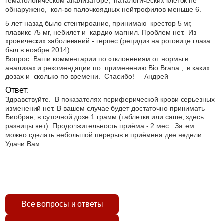
гематологическом анализаторе, паталогических клеток не
обнаружено, кол-во палочкоядных нейтрофилов меньше 6.
5 лет назад было стентироание, принимаю крестор 5 мг,
плавикс 75 мг, небилет и кардио магнил. Проблем нет. Из
хронических заболеваний - герпес (рецидив на роговице глаза
был в ноябре 2014).
Вопрос: Ваши комментарии по отклонениям от нормы в
анализах и рекомендации по применению Bio Brana , в каких
дозах и сколько по времени. Спасибо! Андрей
Ответ:
Здравствуйте. В показателях периферической крови серьезных
изменений нет. В вашем случае будет достаточно принимать
Биобран, в суточной дозе 1 грамм (таблетки или саше, здесь
разницы нет). Продолжительность приёма - 2 мес. Затем
можно сделать небольшой перерыв в приёмена две недели.
Удачи Вам.
Все вопросы и ответы