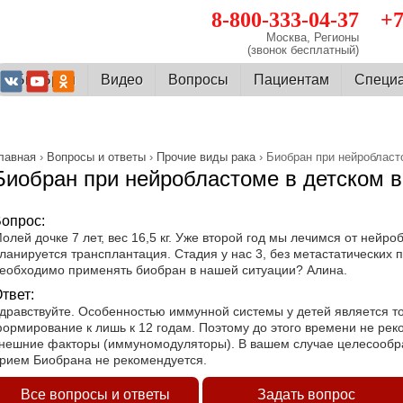
8-800-333-04-37
+7
Москва, Регионы
(звонок бесплатный)
О БиоБран
Видео
Вопросы
Пациентам
Cпеци
лавная
›
Вопросы и ответы
›
Прочие виды рака
› Биобран при нейробласт
Биобран при нейробластоме в детском в
опрос:
олей дочке 7 лет, вес 16,5 кг. Уже второй год мы лечимся от нейро
ланируется трансплантация. Стадия у нас 3, без метастатических 
еобходимо применять биобран в нашей ситуации? Алина.
твет:
дравствуйте. Особенностью иммунной системы у детей является то
ормирование к лишь к 12 годам. Поэтому до этого времени не рек
нешние факторы (иммуномодуляторы). В вашем случае целесообра
рием Биобрана не рекомендуется.
Все вопросы и ответы
Задать вопрос