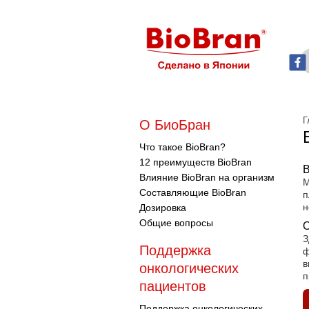
Г
О БиоБран
Что такое BioBran?
12 преимуществ BioBran
В
Влияние BioBran на организм
М
Составляющие BioBran
п
н
Дозировка
Общие вопросы
О
З
Поддержка
ф
в
онкологических
п
пациентов
Поддержка онкологических