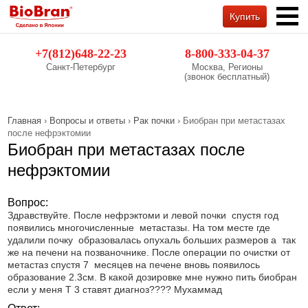
Купить
Обратный звонок
+7(812)648-22-23
8-800-333-04-37
Санкт-Петербург
Москва, Регионы
(звонок бесплатный)
Главная
›
Вопросы и ответы
›
Рак почки
› Биобран при метастазах
после нефрэктомии
Биобран при метастазах после
нефрэктомии
Вопрос:
Здравствуйте. После нефрэктоми и левой почки спустя год
появились многочисленные метастазы. На том месте где
удалили почку образовалась опухаль больших размеров а так
же на печени на позваночнике. После операции по очистки от
метастаз спустя 7 месяцев на печене вновь появилось
образование 2.3см. В какой дозировке мне нужно пить биобран
если у меня Т 3 ставят диагноз???? Мухаммад