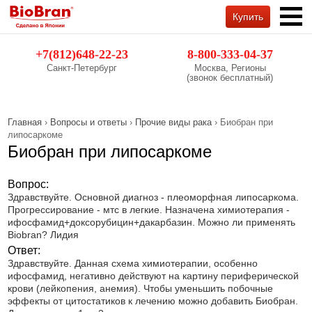
Купить
Обратный звонок
+7(812)648-22-23
8-800-333-04-37
Санкт-Петербург
Москва, Регионы
(звонок бесплатный)
Главная
›
Вопросы и ответы
›
Прочие виды рака
› Биобран при
липосаркоме
Биобран при липосаркоме
Вопрос:
Здравствуйте. Основной диагноз - плеоморфная липосаркома.
Прогрессирование - мтс в легкие. Назначена химиотерапия -
ифосфамид+доксорубицин+дакарбазин. Можно ли применять
Вiobran? Лидия
Ответ:
Здравствуйте. Данная схема химиотерапии, особенно
ифосфамид, негативно действуют на картину периферической
крови (лейкопения, анемия). Чтобы уменьшить побочные
эффекты от цитостатиков к лечению можно добавить Биобран.