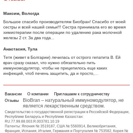
Максим
, Вологда
Большое спасибо производителям Биобран! Спасибо от моей
сестры и всей нашей семьи!!! Сестра принимала его во время
химиотерапии после операции по удалению рака молочной
железы 2 ст. За два года...
Анастасия
, Тула
Тетя (живет в Болгарии) лечилась от острого гепатита В. Ей
врач сразу сказал, что нужно обязательно пить
иммуномодулятор, чтобы не прицепилось еще каких
инфекций, чтоб печень защитить, да и просто,...
Вакансии
О компании
Приглашаем к сотрудничеству
BioBran – натуральный иммуномодулятор, не
Отзывы
является лекарственным средством.
Свидетельство о государственной регистрации в Российской Федерации,
Республике Беларусь и Республике Казахстан:
RU.77.99.88.003.R.003781.10.19
Патенты: Япония № 3519187, США № 5560914, Великобритания,
Франция, Испания, Италия, Германия и Португалия № 753582, Корея №