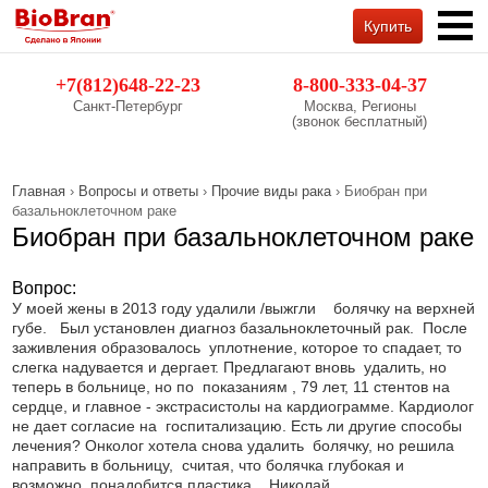
Купить
Обратный звонок
+7(812)648-22-23
8-800-333-04-37
Санкт-Петербург
Москва, Регионы
(звонок бесплатный)
Главная
›
Вопросы и ответы
›
Прочие виды рака
› Биобран при
базальноклеточном раке
Биобран при базальноклеточном раке
Вопрос:
У моей жены в 2013 году удалили /выжгли болячку на верхней
губе. Был установлен диагноз базальноклеточный рак. После
заживления образовалось уплотнение, которое то спадает, то
слегка надувается и дергает. Предлагают вновь удалить, но
теперь в больнице, но по показаниям , 79 лет, 11 стентов на
сердце, и главное - экстрасистолы на кардиограмме. Кардиолог
не дает согласие на госпитализацию. Есть ли другие способы
лечения? Онколог хотела снова удалить болячку, но решила
направить в больницу, считая, что болячка глубокая и
возможно понадобится пластика. Николай